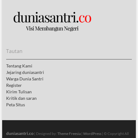
Tautan
Tentang Kami
Jejaring duniasantri
Warga Dunia Santri
Register
Kirim Tulisan
Kritik dan saran
Peta Situs
duniasantri.co
| Designed by:
Theme Freesia
|
WordPress
| © Copyright All