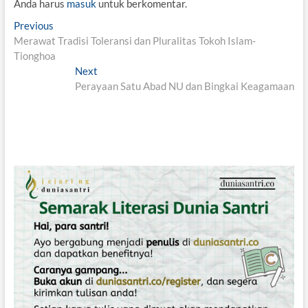
Anda harus
masuk
untuk berkomentar.
N
Previous
P
Merawat Tradisi Toleransi dan Pluralitas Tokoh Islam-
r
a
Tionghoa
e
v
v
Next
N
i
Perayaan Satu Abad NU dan Bingkai Keagamaan
e
i
o
x
g
u
t
s
p
a
p
o
s
o
s
i
s
t
t
:
p
:
o
s