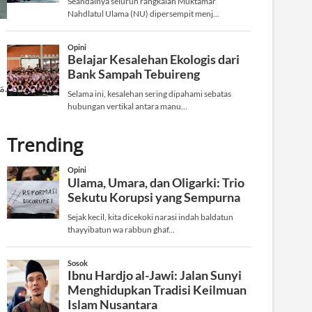
مَنْ لَمْ يُعَطِّلْ وَقْتَ التَّعْطِيلِ لَمْ يحصل وَقْتَ التَّحْصِيلِ.
Trending