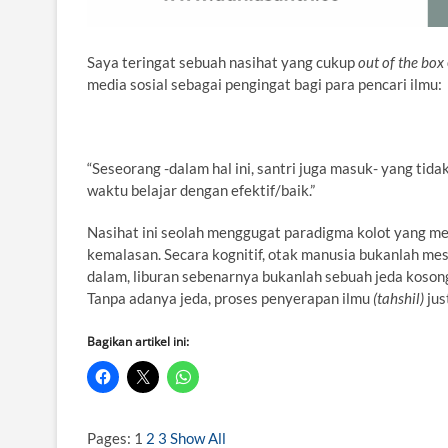
Saya teringat sebuah nasihat yang cukup
out of the box
media sosial sebagai pengingat bagi para pencari ilmu:
“Seseorang -dalam hal ini, santri juga masuk- yang ti
waktu belajar dengan efektif/baik.”
Nasihat ini seolah menggugat paradigma kolot yang m
kemalasan. Secara kognitif, otak manusia bukanlah mesin
dalam, liburan sebenarnya bukanlah sebuah jeda kosong,
Tanpa adanya jeda, proses penyerapan ilmu
(tahshil)
jus
Bagikan artikel ini:
Pages:
1
2
3
Show All