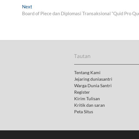
Next
N
Board of Piece dan Diplomasi Transaksional “Quid Pro Qu
e
x
t
p
o
s
t
Tautan
:
Tentang Kami
Jejaring duniasantri
Warga Dunia Santri
Register
Kirim Tulisan
Kritik dan saran
Peta Situs