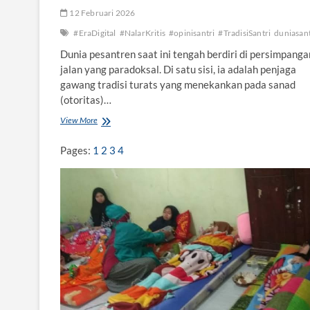
12 Februari 2026
#EraDigital
#NalarKritis
#opinisantri
#TradisiSantri
duniasant
Dunia pesantren saat ini tengah berdiri di persimpanga
jalan yang paradoksal. Di satu sisi, ia adalah penjaga
gawang tradisi turats yang menekankan pada sanad
(otoritas)…
View More
M
e
n
Pages:
1
2
3
4
u
m
b
u
h
k
a
n
N
a
l
a
r