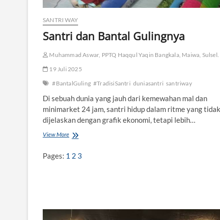
K
r
SANTRI WAY
i
Santri dan Bantal Gulingnya
t
i
s
Muhammad Aswar, PPTQ Haqqul Yaqin Bangkala, Maiwa, Sulsel.
S
a
19 Juli 2025
n
#BantalGuling
#TradisiSantri
duniasantri
santriway
t
r
Di sebuah dunia yang jauh dari kemewahan mal dan
i
minimarket 24 jam, santri hidup dalam ritme yang tidak
d
dijelaskan dengan grafik ekonomi, tetapi lebih…
i
E
View More
S
r
a
a
n
Pages:
1
2
3
D
t
i
r
g
i
i
d
t
a
a
n
l
B