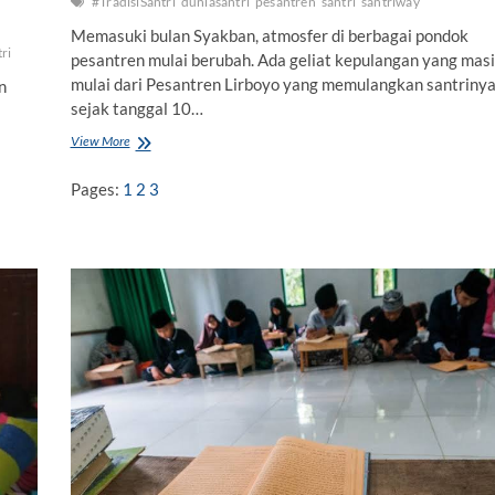
#TradisiSantri
duniasantri
pesantren
santri
santriway
Memasuki bulan Syakban, atmosfer di berbagai pondok
ri
pesantren mulai berubah. Ada geliat kepulangan yang masi
mulai dari Pesantren Lirboyo yang memulangkan santriny
n
sejak tanggal 10…
View More
B
i
l
Pages:
1
2
3
a
S
a
n
t
r
i
B
e
r
l
i
b
u
r