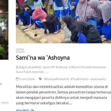
r
a
K
i
t
a
b
d
a
n
D
OPINI
o
Sami`na wa `Ashoyna
a
I
b
Bagas Ubaidillah, Santri PP Al-Anwar 3/Alumni Pondok Pesantren
u
Darul Falah Amtsilati. -_-
5 Juni 2024
#BudayaPesantren
#TradisiSantri
duniasantri
g.
Moralitas dan intelektualitas adalah komoditas utama di
dalam pondok pesantren. Semua pesantren tanpa terkecua
akan mengajari peserta didiknya untuk menjadi manusia
i
duniasantri
ngaji
Ngopi
yang bermoral sekaligus berakal.…
View More
S