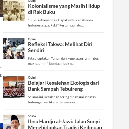
uniasantri
ab