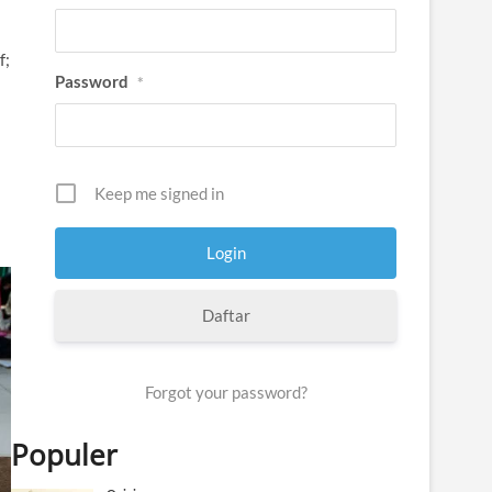
f;
Password
*
a
Keep me signed in
Daftar
Forgot your password?
Populer