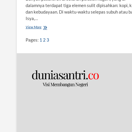
dalamnya terdapat tiga elemen sulit dipisahkan: kopi, k
dan kebudayaan. Di waktu-waktu selepas subuh atau b
Isya,…
View More
K
o
p
Pages:
1
2
3
i
,
K
i
t
a
b
,
d
a
n
K
e
b
u
d
a