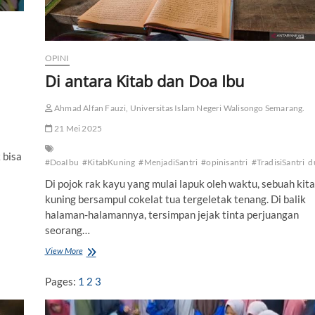
OPINI
Di antara Kitab dan Doa Ibu
Ahmad Alfan Fauzi, Universitas Islam Negeri Walisongo Semarang.
21 Mei 2025
 bisa
#DoaIbu
#KitabKuning
#MenjadiSantri
#opinisantri
#TradisiSantri
d
Di pojok rak kayu yang mulai lapuk oleh waktu, sebuah kit
kuning bersampul cokelat tua tergeletak tenang. Di balik
halaman-halamannya, tersimpan jejak tinta perjuangan
seorang…
View More
D
i
a
Pages:
1
2
3
n
t
a