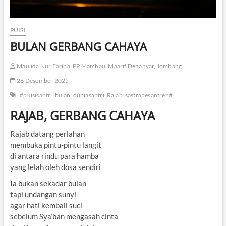
PUISI
BULAN GERBANG CAHAYA
Maulida Nur Fariha, PP Mambaul Maarif Denanyar, Jombang.
26 Desember 2025
#puisisantri
bulan
duniasantri
Rajab
sastrapesantren#
RAJAB, GERBANG CAHAYA
Rajab datang perlahan
membuka pintu-pintu langit
di antara rindu para hamba
yang lelah oleh dosa sendiri
Ia bukan sekadar bulan
tapi undangan sunyi
agar hati kembali suci
sebelum Sya’ban mengasah cinta