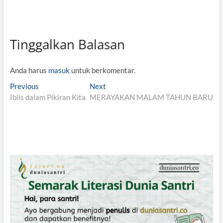
Tinggalkan Balasan
Anda harus
masuk
untuk berkomentar.
N
Previous
P
Next
N
Iblis dalam Pikiran Kita
r
MERAYAKAN MALAM TAHUN BARU
e
a
e
x
v
v
t
i
p
i
o
o
g
u
s
s
t
a
p
:
s
o
i
s
t
p
: