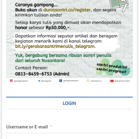
o
s
LOGIN
Username or E-mail
*