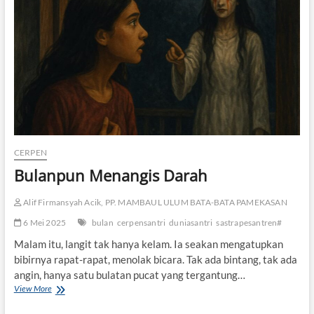
R
B
A
N
G
C
A
H
A
Y
A
CERPEN
Bulanpun Menangis Darah
Alif Firmansyah Acik, PP. MAMBAUL ULUM BATA-BATA PAMEKASAN
6 Mei 2025
bulan
cerpensantri
duniasantri
sastrapesantren#
Malam itu, langit tak hanya kelam. Ia seakan mengatupkan
bibirnya rapat-rapat, menolak bicara. Tak ada bintang, tak ada
angin, hanya satu bulatan pucat yang tergantung…
View More
B
u
l