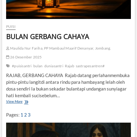
PUISI
BULAN GERBANG CAHAYA
Maulida Nur Fariha, PP Mambaul Maarif Denanyar, Jombang.
26 Desember 2025
#puisisantri
bulan
duniasantri
Rajab
sastrapesantren#
RAJAB, GERBANG CAHAYA Rajab datang perlahanmembuka
pintu-pintu langitdi antara rindu para hambayang lelah oleh
dosa sendiri Ia bukan sekadar bulantapi undangan sunyiagar
hati kembali sucisebelum…
View More
B
U
L
Pages:
1
2
3
A
N
G
E