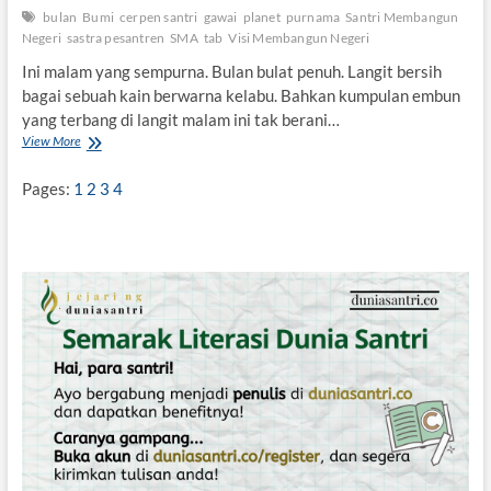
bulan
Bumi
cerpen santri
gawai
planet
purnama
Santri Membangun
Negeri
sastra pesantren
SMA
tab
Visi Membangun Negeri
Ini malam yang sempurna. Bulan bulat penuh. Langit bersih
bagai sebuah kain berwarna kelabu. Bahkan kumpulan embun
yang terbang di langit malam ini tak berani…
View More
B
u
l
Pages:
1
2
3
4
a
n
d
i
S
e
l
a
R
u
m
a
h