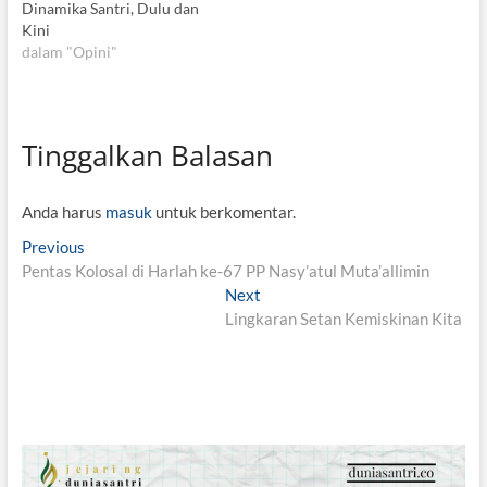
Dinamika Santri, Dulu dan
Kini
dalam "Opini"
Tinggalkan Balasan
Anda harus
masuk
untuk berkomentar.
N
Previous
P
Pentas Kolosal di Harlah ke-67 PP Nasy’atul Muta’allimin
r
a
e
Next
N
v
v
Lingkaran Setan Kemiskinan Kita
e
i
x
i
o
t
g
u
p
s
o
a
p
s
s
o
t
s
: