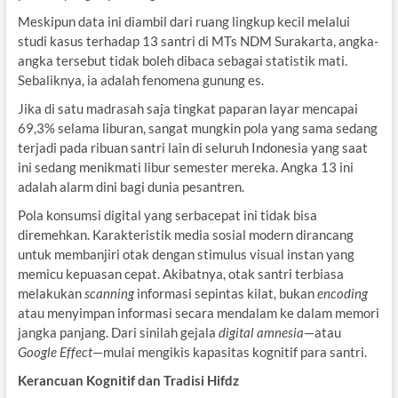
Meskipun data ini diambil dari ruang lingkup kecil melalui
studi kasus terhadap 13 santri di MTs NDM Surakarta, angka-
angka tersebut tidak boleh dibaca sebagai statistik mati.
Sebaliknya, ia adalah fenomena gunung es.
Jika di satu madrasah saja tingkat paparan layar mencapai
69,3% selama liburan, sangat mungkin pola yang sama sedang
terjadi pada ribuan santri lain di seluruh Indonesia yang saat
ini sedang menikmati libur semester mereka. Angka 13 ini
adalah alarm dini bagi dunia pesantren.
Pola konsumsi digital yang serbacepat ini tidak bisa
diremehkan. Karakteristik media sosial modern dirancang
untuk membanjiri otak dengan stimulus visual instan yang
memicu kepuasan cepat. Akibatnya, otak santri terbiasa
melakukan
scanning
informasi sepintas kilat, bukan
encoding
atau menyimpan informasi secara mendalam ke dalam memori
jangka panjang. Dari sinilah gejala
digital amnesia
—atau
Google Effect
—mulai mengikis kapasitas kognitif para santri.
Kerancuan Kognitif dan Tradisi Hifdz