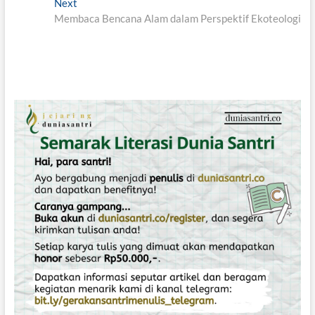
Next
e
N
v
Membaca Bencana Alam dalam Perspektif Ekoteologi
v
e
i
x
i
o
t
g
u
p
s
o
a
p
s
s
o
t
i
s
:
t
p
:
o
s