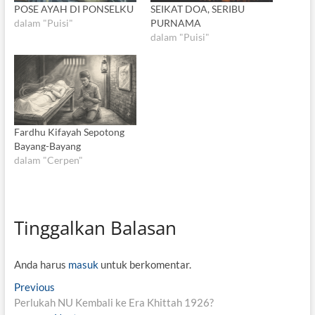
POSE AYAH DI PONSELKU
SEIKAT DOA, SERIBU
dalam "Puisi"
PURNAMA
dalam "Puisi"
Fardhu Kifayah Sepotong
Bayang-Bayang
dalam "Cerpen"
Tinggalkan Balasan
Anda harus
masuk
untuk berkomentar.
N
Previous
P
Perlukah NU Kembali ke Era Khittah 1926?
r
a