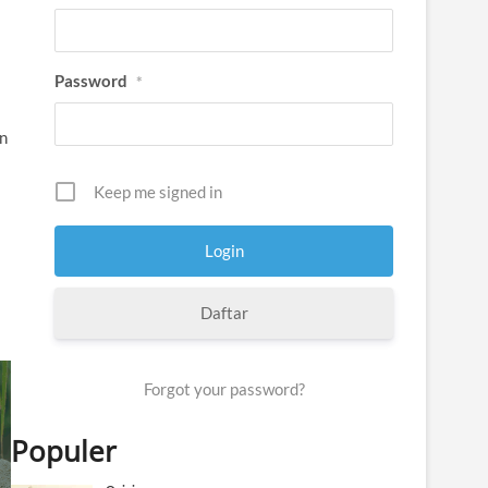
Password
*
an
Keep me signed in
Daftar
Forgot your password?
Populer