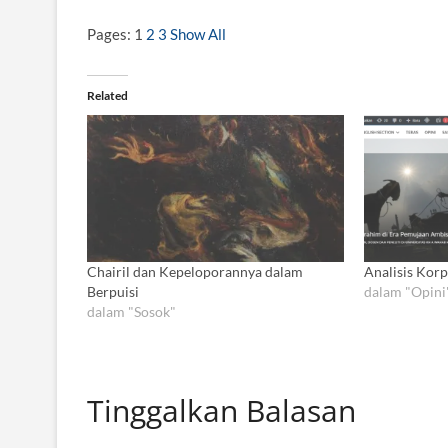
Pages:
1
2
3
Show All
Related
Chairil dan Kepeloporannya dalam
Analisis Korp
Berpuisi
dalam "Opini
dalam "Sosok"
Tinggalkan Balasan