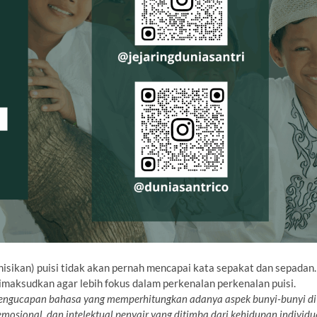
isikan) puisi tidak akan pernah mencapai kata sepakat dan sepadan.
dimaksudkan agar lebih fokus dalam perkenalan perkenalan puisi.
pengucapan bahasa yang memperhitungkan adanya aspek bunyi-bunyi di
sional, dan intelektual penyair yang ditimba dari kehidupan individu