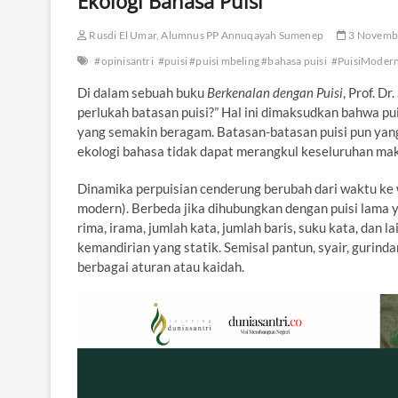
Ekologi Bahasa Puisi
Rusdi El Umar, Alumnus PP Annuqayah Sumenep
3 Novemb
#opinisantri
#puisi #puisi mbeling #bahasa puisi
#PuisiModer
Di dalam sebuah buku
Berkenalan dengan Puisi
, Prof. D
perlukah batasan puisi?” Hal ini dimaksudkan bahwa p
yang semakin beragam. Batasan-batasan puisi pun yan
ekologi bahasa tidak dapat merangkul keseluruhan mak
Dinamika perpuisian cenderung berubah dari waktu ke wak
modern). Berbeda jika dihubungkan dengan puisi lama ya
rima, irama, jumlah kata, jumlah baris, suku kata, dan l
kemandirian yang statik. Semisal pantun, syair, gurind
berbagai aturan atau kaidah.