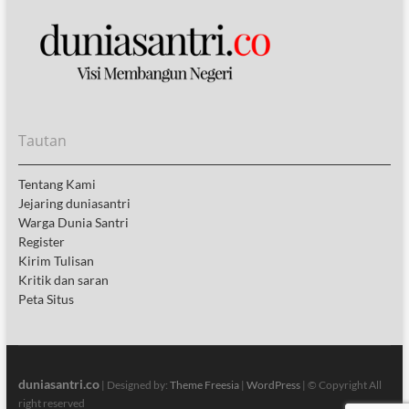
Tautan
Tentang Kami
Jejaring duniasantri
Warga Dunia Santri
Register
Kirim Tulisan
Kritik dan saran
Peta Situs
duniasantri.co
| Designed by:
Theme Freesia
|
WordPress
| © Copyright All
right reserved