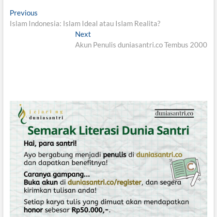
N
Previous
P
Islam Indonesia: Islam Ideal atau Islam Realita?
r
a
e
Next
N
v
v
Akun Penulis duniasantri.co Tembus 2000
e
i
x
i
o
t
g
u
p
s
o
a
p
s
s
o
t
i
s
:
t
p
:
o
s