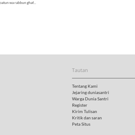
ibatun wa rabbun ghaf...
Tautan
Tentang Kami
Jejaring duniasantri
Warga Dunia Santri
Register
Kirim Tulisan
Kritik dan saran
Peta Situs