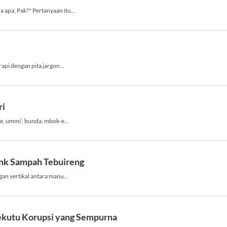
s
apa, Pak?" Pertanyaan itu...
t
:
api dengan pita jargon...
ri
e, ummi', bunda, mbok-e...
ank Sampah Tebuireng
an vertikal antara manu...
Sekutu Korupsi yang Sempurna