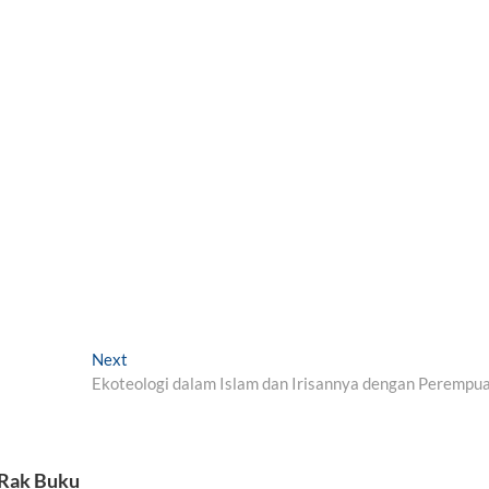
Next
N
Ekoteologi dalam Islam dan Irisannya dengan Perempu
e
x
t
p
 Rak Buku
o