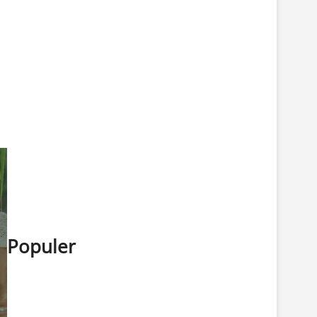
Password
*
Keep me signed in
Daftar
Forgot your password?
Populer