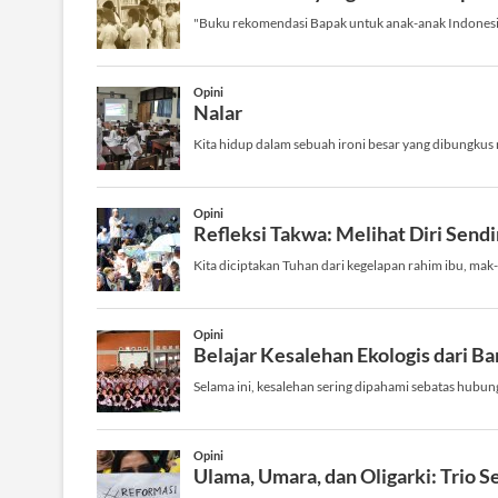
g
u
"Buku rekomendasi Bapak untuk anak-anak Indonesia 
s
a
p
s
o
Opini
Nalar
i
s
t
Kita hidup dalam sebuah ironi besar yang dibungkus r
p
:
o
Opini
s
Refleksi Takwa: Melihat Diri Sendi
Kita diciptakan Tuhan dari kegelapan rahim ibu, mak-
Opini
Belajar Kesalehan Ekologis dari B
Selama ini, kesalehan sering dipahami sebatas hubung
Opini
Ulama, Umara, dan Oligarki: Trio 