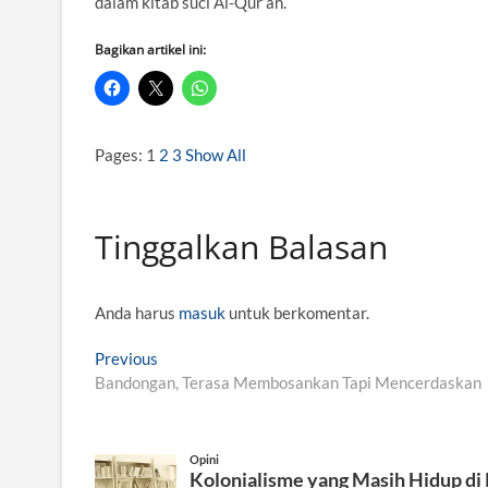
dalam kitab suci Al-Qur’an.
Bagikan artikel ini:
Pages:
1
2
3
Show All
Tinggalkan Balasan
Anda harus
masuk
untuk berkomentar.
N
Previous
P
Bandongan, Terasa Membosankan Tapi Mencerdaskan
r
a
e
v
v
i
i
Opini
Kolonialisme yang Masih Hidup di
o