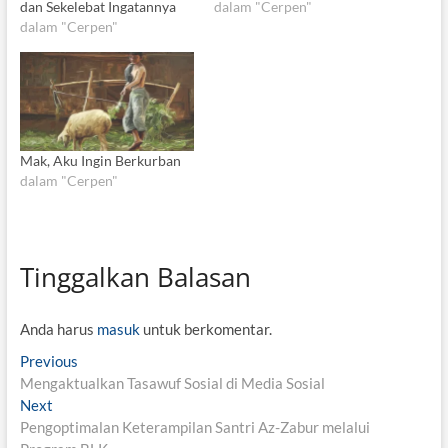
dan Sekelebat Ingatannya
dalam "Cerpen"
dalam "Cerpen"
Mak, Aku Ingin Berkurban
dalam "Cerpen"
Tinggalkan Balasan
Anda harus
masuk
untuk berkomentar.
N
Previous
P
Mengaktualkan Tasawuf Sosial di Media Sosial
r
a
Next
N
e
v
Pengoptimalan Keterampilan Santri Az-Zabur melalui
e
v