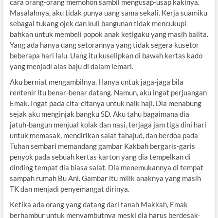
cara orang-orang memohon sambil mengusap-usap kakinya.
Masalahnya, aku tidak punya uang sama sekali. Kerja suamiku
sebagai tukang ojek dan kuli bangunan tidak mencukupi
bahkan untuk membeli popok anak ketigaku yang masih balita.
Yang ada hanya uang setorannya yang tidak segera kusetor
beberapa hari lalu. Uang itu kuselipkan di bawah kertas kado
yang menjadi alas baju di dalam lemari.
Aku berniat mengambilnya. Hanya untuk jaga-jaga bila
rentenir itu benar-benar datang. Namun, aku ingat perjuangan
Emak. Ingat pada cita-citanya untuk naik haji. Dia menabung
sejak aku menginjak bangku SD. Aku tahu bagaimana dia
jatuh-bangun menjual kolak dan nasi, terjaga jam tiga dini hari
untuk memasak, mendirikan salat tahajud, dan berdoa pada
Tuhan sembari memandang gambar Kakbah bergaris-garis
penyok pada sebuah kertas karton yang dia tempelkan di
dinding tempat dia biasa salat. Dia menemukannya di tempat
sampah rumah Bu Ani. Gambar itu milik anaknya yang masih
TK dan menjadi penyemangat dirinya.
Ketika ada orang yang datang dari tanah Makkah, Emak
berhambur untuk menyambutnya meski dia harus berdesak-