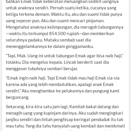
bahkan Emak tidak keberatan meluangkan sedikit uangnya
untuk anaknya sendiri. Pernah suatu ketika, cucunya yang
ketiga terkena demam. Waktu itu, aku dan suami tidak punya
uang sepeser pun. Aku dan suami mencari pinjaman.
Mengetahui anaknya kelimpungan, dia merogoh tabungannya
—waktu itu terkumpul 854.500 rupiah
—
dan memberikan
seluruhnya padaku. Mataku sembab saat dia
menenggelamkannya ke dalam genggamanku.
“Tapi, Mak. Uang ini untuk tabungan Emak agar bisa naik haji,”
tolakku. Dia mengelus kepala. Lincak berderit saat dia
menggeser tubuhnya sembari berujar.
“Emak ingin naik haji. Tapi Emak tidak mau haji Emak sia-sia
karena ada yang lebih membutuhkan, apalagi anak Emak
sendiri.” Aku menghambur ke pelukannya dan pungung kami
berguncang.
Sekarang, kira-kira satu jam lagi, Kamilah bakal datang dan
menagih uang yang kupinjam darinya. Aku sudah mengingkari
janjiku sendiri dan lintah penghisap keringat penduduk itu tak
mau tahu. Yang dia tahu hanyalah uang kembali dan menikmati