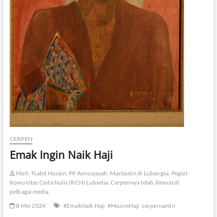
CERPEN
Emak Ingin Naik Haji
Moh. Tsabit Husain, PP Annuqayah. Mastautin di Lubangsa. Pegiat
Komunitas Cinta Nulis (KCN) Lubselia. Cerpennya telah dimuat di
pelbagai media.
8 Mei 2024
#EmakNaik Haji
#MusimHaji
cerpensantri