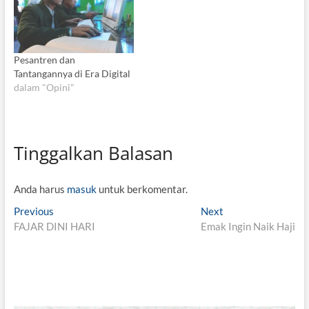
Pesantren dan
Tantangannya di Era Digital
dalam "Opini"
Tinggalkan Balasan
Anda harus
masuk
untuk berkomentar.
N
Previous
P
Next
N
FAJAR DINI HARI
r
Emak Ingin Naik Haji
e
a
e
x
v
v
t
i
p
i
o
o
g
u
s