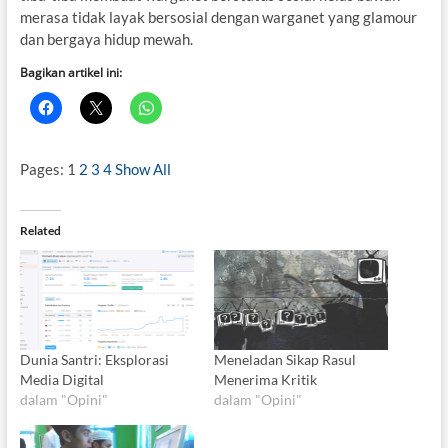
merasa tidak layak bersosial dengan warganet yang glamour
dan bergaya hidup mewah.
Bagikan artikel ini:
Pages:
1
2
3
4
Show All
Related
Dunia Santri: Eksplorasi
Meneladan Sikap Rasul
Media Digital
Menerima Kritik
dalam "Opini"
dalam "Opini"