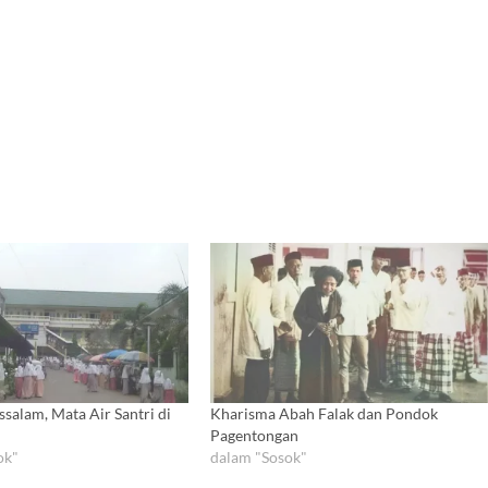
salam, Mata Air Santri di
Kharisma Abah Falak dan Pondok
Pagentongan
ok"
dalam "Sosok"