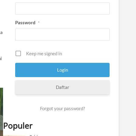
Password
*
ga
Keep me signed in
i
Daftar
Forgot your password?
Populer