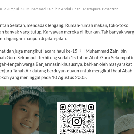
ru Sekumpul
KH Muhammad Zaini bin Abdul Ghani
Martapura
Pesantren
mantan Selatan, mendadak lengang. Rumah-rumah makan, toko-toko
ayan banyak yang tutup. Karyawan mereka diliburkan. Tak banyak war
perdagangan maupun di jalan-jalan.
at dan juga mengikuti acara haul ke-15 KH Muhammad Zaini bin
bah Guru Sekumpul. Terhitung sudah 15 tahun Abah Guru Sekumpul in
ngah-tengah warga Banjarmasin khususnya, bahkan oleh masyarakat
penjuru Tanah Air datang berduyun-duyun untuk mengikuti haul Abah
okoh yang meninggal pada 10 Agustus 2005.