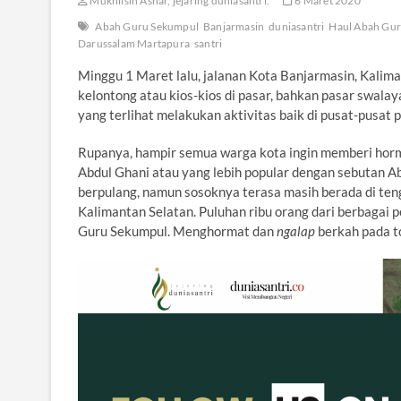
Mukhlisin Ashar, jejaring duniasantri.
6 Maret 2020
Abah Guru Sekumpul
Banjarmasin
duniasantri
Haul Abah Gu
Darussalam Martapura
santri
Minggu 1 Maret lalu, jalanan Kota Banjarmasin, Kali
kelontong atau kios-kios di pasar, bahkan pasar swal
yang terlihat melakukan aktivitas baik di pusat-pusat 
Rupanya, hampir semua warga kota ingin memberi horm
Abdul Ghani atau yang lebih popular dengan sebutan A
berpulang, namun sosoknya terasa masih berada di te
Kalimantan Selatan. Puluhan ribu orang dari berbagai 
Guru Sekumpul. Menghormat dan
ngalap
berkah pada t