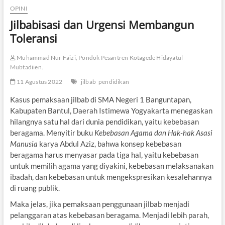
OPINI
Jilbabisasi dan Urgensi Membangun
Toleransi
Muhammad Nur Faizi, Pondok Pesantren Kotagede Hidayatul
Mubtadiien.
11 Agustus 2022
jilbab
pendidikan
Kasus pemaksaan jilbab di SMA Negeri 1 Banguntapan,
Kabupaten Bantul, Daerah Istimewa Yogyakarta menegaskan
hilangnya satu hal dari dunia pendidikan, yaitu kebebasan
beragama. Menyitir buku
Kebebasan Agama dan Hak-hak Asasi
Manusia
karya Abdul Aziz, bahwa konsep kebebasan
beragama harus menyasar pada tiga hal, yaitu kebebasan
untuk memilih agama yang diyakini, kebebasan melaksanakan
ibadah, dan kebebasan untuk mengekspresikan kesalehannya
di ruang publik.
Maka jelas, jika pemaksaan penggunaan jilbab menjadi
pelanggaran atas kebebasan beragama. Menjadi lebih parah,