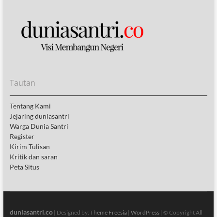
Tautan
Tentang Kami
Jejaring duniasantri
Warga Dunia Santri
Register
Kirim Tulisan
Kritik dan saran
Peta Situs
duniasantri.co
| Designed by:
Theme Freesia
|
WordPress
| © Copyright All