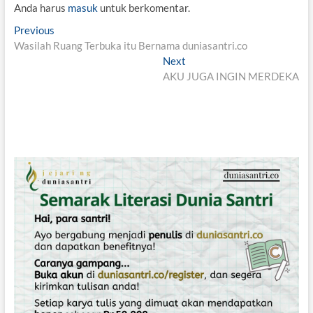
Anda harus
masuk
untuk berkomentar.
N
Previous
P
Wasilah Ruang Terbuka itu Bernama duniasantri.co
r
a
e
Next
N
v
v
AKU JUGA INGIN MERDEKA
e
i
x
i
o
t
g
u
p
s
o
a
p
s
s
o
t
i
s
:
t
p
:
o
s