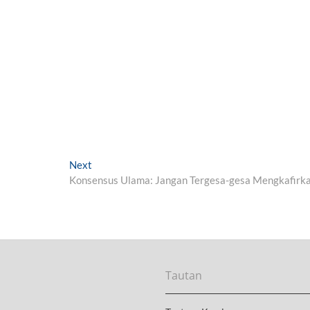
Next
N
Konsensus Ulama: Jangan Tergesa-gesa Mengkafirk
e
x
t
p
o
s
t
Tautan
: