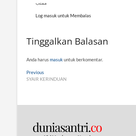
ممنب
Log masuk untuk Membalas
Tinggalkan Balasan
Anda harus
masuk
untuk berkomentar.
N
Previous
P
SYAIR KERINDUAN
r
a
e
v
v
i
i
o
g
u
s
a
p
s
o