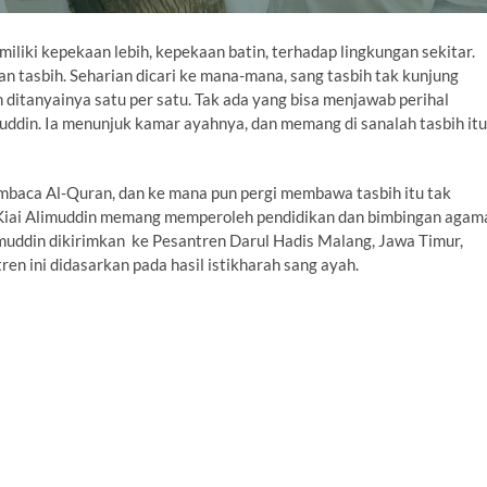
liki kepekaan lebih, kepekaan batin, terhadap lingkungan sekitar.
gan tasbih. Seharian dicari ke mana-mana, sang tasbih tak kunjung
ditanyainya satu per satu. Tak ada yang bisa menjawab perihal
imuddin. Ia menunjuk kamar ayahnya, dan memang di sanalah tasbih itu
membaca Al-Quran, dan ke mana pun pergi membawa tasbih itu tak
l, Kiai Alimuddin memang memperoleh pendidikan dan bimbingan agam
imuddin dikirimkan ke Pesantren Darul Hadis Malang, Jawa Timur,
n ini didasarkan pada hasil istikharah sang ayah.