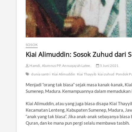
SOSOK
Kiai Alimuddin: Sosok Zuhud dari
Hamdi, Alumnus PP. Annuqayah Latee .
5 Juni 2021
dunia santri
Kiai Alimuddin
Kiai Thayyib
kiai zuhud
Pondok P
Menjadi “orang tak biasa” sejak masa kanak-kanak, Kiai
Sumenep, Madura. Kemampuannya dalam memadukan il
Kiai Alimuddin, atau yang juga biasa disapa Kiai Thayy
Kecamatan Lenteng, Kabupaten Sumenep, Madura, Jawa T
“anak yang tak biasa”. Jika anak-anak sebayanya biasa 
Quran, dan ke mana pun pergi selalu membawa tasbih.