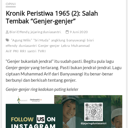
OPINI
Kronik Peristiwa 1965 (2): Salah
Tembak “Genjer-genjer”
Bisri Effendy, jejaring duniasantri.
9 Juni 2020
“Agung Wilis”
“Sri Muda”
angklung
banyuwangi
bisri
effendy
duniasantri
Genjer-genjer
Lekra
Muhammad
Arif
PKI
RRI
santri
TVRI
“Genjer bukanlah jendral” itu sudah pasti. Begitu pula lagu
Genjer-genjer
yang terlarang. Pasti bukan jendral-jendral. Lagu
ciptaan Muhammad Arif dari Banyuwangi itu benar-benar
berbunyi dan berkisah tentang genjer.
Genjer-genjer ring kedokan pating keleler