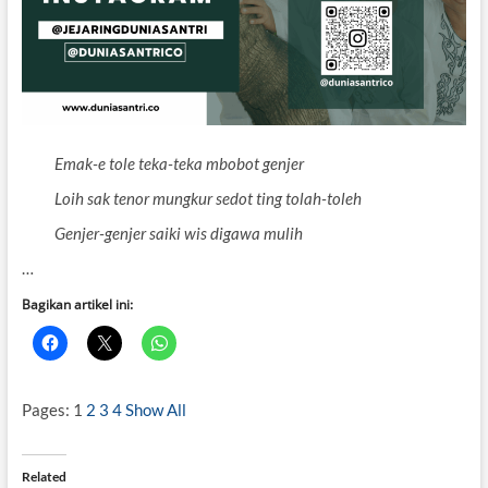
Emak-e tole teka-teka mbobot genjer
Loih sak tenor mungkur sedot ting tolah-toleh
Genjer-genjer saiki wis digawa mulih
…
Bagikan artikel ini:
Pages:
1
2
3
4
Show All
Related