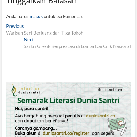
Tinggalkan Balasan
Anda harus
masuk
untuk berkomentar.
N
Previous
P
Warisan Seni Berjuang dari Tiga Tokoh
r
a
e
Next
N
v
v
Santri Gresik Berprestasi di Lomba Dai Cilik Nasional
e
i
x
i
o
t
g
u
p
s
o
a
p
s
s
o
t
i
s
:
t
p
:
o
s