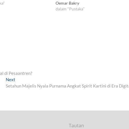
ka"
Oemar Bakry
dalam "Pustaka"
l di Pesaantren?
Next
N
Setahun Majelis Nyala Purnama Angkat Spirit Kartini di Era Digit
e
x
t
p
o
s
t
Tautan