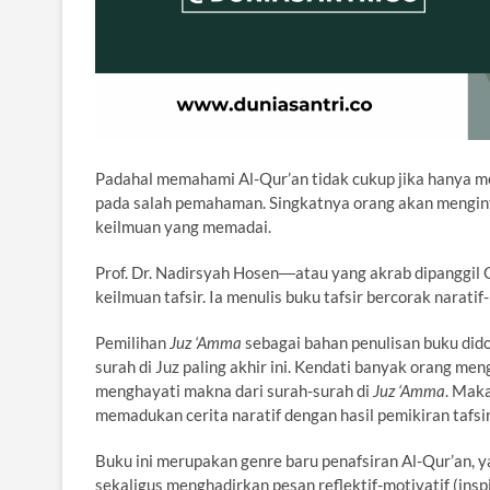
Padahal memahami Al-Qur’an tidak cukup jika hanya 
pada salah pemahaman. Singkatnya orang akan mengint
keilmuan yang memadai.
Prof. Dr. Nadirsyah Hosen―atau yang akrab dipanggi
keilmuan tafsir. Ia menulis buku tafsir bercorak naratif
Pemilihan
Juz ‘Amma
sebagai bahan penulisan buku did
surah di Juz paling akhir ini. Kendati banyak orang m
menghayati makna dari surah-surah di
Juz ‘Amma
. Maka
memadukan cerita naratif dengan hasil pemikiran tafsir
Buku ini merupakan genre baru penafsiran Al-Qur’an, 
sekaligus menghadirkan pesan reflektif-motivatif (insp