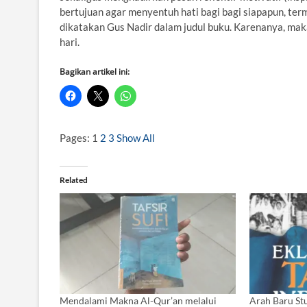
bertujuan agar menyentuh hati bagi bagi siapapun, t
dikatakan Gus Nadir dalam judul buku. Karenanya, mak
hari.
Bagikan artikel ini:
Pages:
1
2
3
Show All
Related
Mendalami Makna Al-Qur’an melalui
Arah Baru Stu