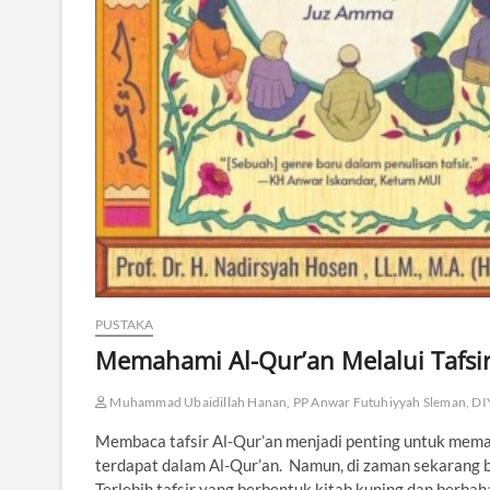
PUSTAKA
Memahami Al-Qur’an Melalui Tafsir 
Muhammad Ubaidillah Hanan, PP Anwar Futuhiyyah Sleman, DI
Membaca tafsir Al-Qur’an menjadi penting untuk mema
terdapat dalam Al-Qur’an. Namun, di zaman sekarang b
Terlebih tafsir yang berbentuk kitab kuning dan berbah