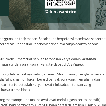
menggunakan terjemahan. Sebab akan berpotensi membawa seseoran
erpretasikan sesuai kehendak pribadinya tanpa adanya pondasi
l Gus Nadir―membuat sebuah terobosan karya dalam
khazanah
-inspiratif dari surah-surah yang terdapat di
Juz ‘Amma
.
orong oleh banyaknya sebagian umat Muslim yang menghafal surah-
enghafalnya, namun bukan berarti banyak pula yang memahami dan
 dari itu, tercetuslah karya inovatif ini, sebuah tulisan yang
 karya ulama klasik.
yang menyampaikan makna ayat-ayat melalui gaya cerita (naratif)
iratif) bagi pembacanya. Penggunaan narasi dalam penulisan buku ini