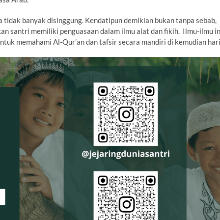
ga tidak banyak disinggung. Kendatipun demikian bukan tanpa sebab,
 santri memiliki penguasaan dalam ilmu alat dan fikih. Ilmu-ilmu in
untuk memahami Al-Qur’an dan tafsir secara mandiri di kemudian hari