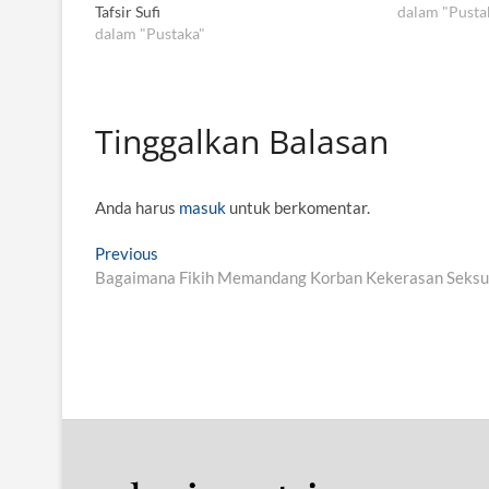
Tafsir Sufi
dalam "Pusta
dalam "Pustaka"
Tinggalkan Balasan
Anda harus
masuk
untuk berkomentar.
N
Previous
P
Bagaimana Fikih Memandang Korban Kekerasan Seksua
r
a
e
v
v
i
i
o
g
u
s
a
p
s
o