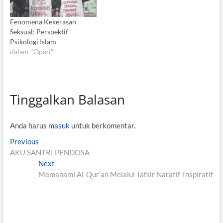
Fenomena Kekerasan
Seksual: Perspektif
Psikologi Islam
dalam "Opini"
Tinggalkan Balasan
Anda harus
masuk
untuk berkomentar.
N
Previous
P
AKU SANTRI PENDOSA
r
a
Next
e
N
v
Memahami Al-Qur’an Melalui Tafsir Naratif-Inspiratif
v
e
i
x
i
o
t
g
u
p
s
o