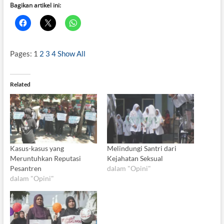
Bagikan artikel ini:
Pages:
1
2
3
4
Show All
Related
Kasus-kasus yang
Melindungi Santri dari
Meruntuhkan Reputasi
Kejahatan Seksual
Pesantren
dalam "Opini"
dalam "Opini"