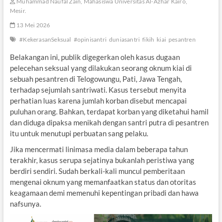
Muhammad Naufal Zain, Mahasiswa Universitas Al-Azhar Kairo,
Mesir.
13 Mei 2026
#KekerasanSeksual
#opinisantri
duniasantri
fikih
kiai
pesantren
Belakangan ini, publik digegerkan oleh kasus dugaan
pelecehan seksual yang dilakukan seorang oknum kiai di
sebuah pesantren di Telogowungu, Pati, Jawa Tengah,
terhadap sejumlah santriwati. Kasus tersebut menyita
perhatian luas karena jumlah korban disebut mencapai
puluhan orang. Bahkan, terdapat korban yang diketahui hamil
dan diduga dipaksa menikah dengan santri putra di pesantren
itu untuk menutupi perbuatan sang pelaku.
Jika mencermati linimasa media dalam beberapa tahun
terakhir, kasus serupa sejatinya bukanlah peristiwa yang
berdiri sendiri. Sudah berkali-kali muncul pemberitaan
mengenai oknum yang memanfaatkan status dan otoritas
keagamaan demi memenuhi kepentingan pribadi dan hawa
nafsunya.