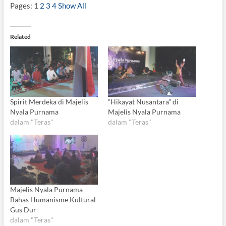
Pages:
1
2
3
4
Show All
Related
Spirit Merdeka di Majelis
“Hikayat Nusantara” di
Nyala Purnama
Majelis Nyala Purnama
dalam "Teras"
dalam "Teras"
Majelis Nyala Purnama
Bahas Humanisme Kultural
Gus Dur
dalam "Teras"