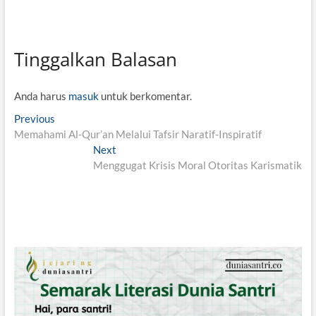
Tinggalkan Balasan
Anda harus
masuk
untuk berkomentar.
N
Previous
P
Memahami Al-Qur’an Melalui Tafsir Naratif-Inspiratif
r
a
e
Next
N
v
v
Menggugat Krisis Moral Otoritas Karismatik
e
i
x
i
o
t
g
u
p
s
o
a
p
s
s
o
t
i
s
:
t
p
: