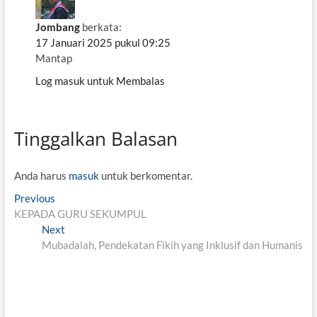
Jombang
berkata:
17 Januari 2025 pukul 09:25
Mantap
Log masuk untuk Membalas
Tinggalkan Balasan
Anda harus
masuk
untuk berkomentar.
N
Previous
P
KEPADA GURU SEKUMPUL
r
a
Next
e
N
v
Mubadalah, Pendekatan Fikih yang Inklusif dan Humanis
v
e
i
x
i
o
t
g
u
p
s
o
a