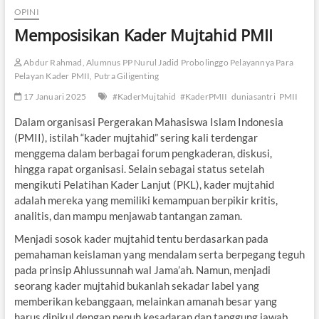
OPINI
Memposisikan Kader Mujtahid PMII
Abdur Rahmad, Alumnus PP Nurul Jadid Probolinggo Pelayannya Para
Pelayan Kader PMII, Putra Giligenting
17 Januari 2025
#KaderMujtahid
#KaderPMII
duniasantri
PMII
Dalam organisasi Pergerakan Mahasiswa Islam Indonesia
(PMII), istilah “kader mujtahid” sering kali terdengar
menggema dalam berbagai forum pengkaderan, diskusi,
hingga rapat organisasi. Selain sebagai status setelah
mengikuti Pelatihan Kader Lanjut (PKL), kader mujtahid
adalah mereka yang memiliki kemampuan berpikir kritis,
analitis, dan mampu menjawab tantangan zaman.
Menjadi sosok kader mujtahid tentu berdasarkan pada
pemahaman keislaman yang mendalam serta berpegang teguh
pada prinsip Ahlussunnah wal Jama’ah. Namun, menjadi
seorang kader mujtahid bukanlah sekadar label yang
memberikan kebanggaan, melainkan amanah besar yang
harus dipikul dengan penuh kesadaran dan tanggung jawab.