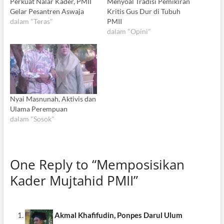
Perkuat Nalar Kader, PMII
Menyoal Tradisi Pemikiran
Gelar Pesantren Aswaja
Kritis Gus Dur di Tubuh
dalam "Teras"
PMII
dalam "Opini"
Nyai Masnunah, Aktivis dan
Ulama Perempuan
dalam "Sosok"
One Reply to “Memposisikan
Kader Mujtahid PMII”
Akmal Khafifudin, Ponpes Darul Ulum