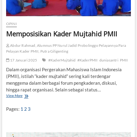
OPINI
Memposisikan Kader Mujtahid PMII
Abdur Rahmad, Alumnus PP Nurul Jadid Probolinggo Pelayannya Para
Pelayan Kader PMII, Putra Giligenting
17 Januari 2025
#KaderMujtahid
#KaderPMII
duniasantri
PMII
Dalam organisasi Pergerakan Mahasiswa Islam Indonesia
(PMII), istilah “kader mujtahid” sering kali terdengar
menggema dalam berbagai forum pengkaderan, diskusi,
hingga rapat organisasi. Selain sebagai status…
View More
M
e
m
Pages:
1
2
3
p
o
s
i
s