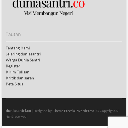
Tautan
Tentang Kami
Jejaring duniasantri
Warga Dunia Santri
Register
Kirim Tulisan
Kritik dan saran
Peta Situs
duniasantri.co
| Designed by:
Theme Freesia
|
WordPress
| © Copyright All
right reserved