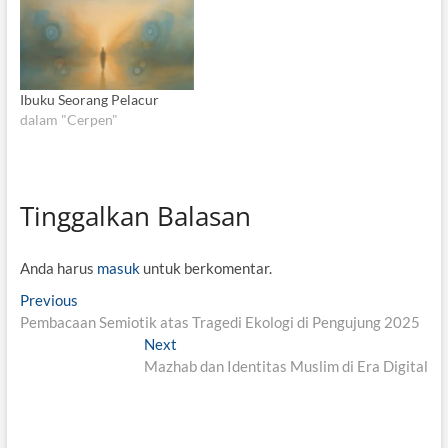
Ibuku Seorang Pelacur
dalam "Cerpen"
Tinggalkan Balasan
Anda harus
masuk
untuk berkomentar.
N
Previous
P
Pembacaan Semiotik atas Tragedi Ekologi di Pengujung 2025
r
a
e
Next
N
v
v
Mazhab dan Identitas Muslim di Era Digital
e
i
x
i
o
t
g
u
p