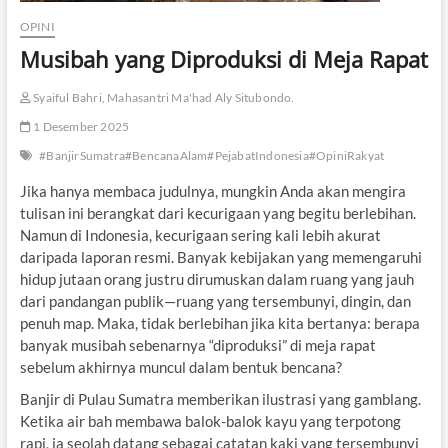
OPINI
Musibah yang Diproduksi di Meja Rapat
Syaiful Bahri, Mahasantri Ma'had Aly Situbondo.
1 Desember 2025
#BanjirSumatra#BencanaAlam#PejabatIndonesia#OpiniRakyat
Jika hanya membaca judulnya, mungkin Anda akan mengira
tulisan ini berangkat dari kecurigaan yang begitu berlebihan.
Namun di Indonesia, kecurigaan sering kali lebih akurat
daripada laporan resmi. Banyak kebijakan yang memengaruhi
hidup jutaan orang justru dirumuskan dalam ruang yang jauh
dari pandangan publik—ruang yang tersembunyi, dingin, dan
penuh map. Maka, tidak berlebihan jika kita bertanya: berapa
banyak musibah sebenarnya “diproduksi” di meja rapat
sebelum akhirnya muncul dalam bentuk bencana?
Banjir di Pulau Sumatra memberikan ilustrasi yang gamblang.
Ketika air bah membawa balok-balok kayu yang terpotong
rapi, ia seolah datang sebagai catatan kaki yang tersembunyi