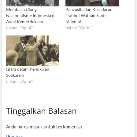
Membaca Ulang
Pancasila dan Kesadaran
Nasionalisme Indonesia di
Hubbul Wathan Santri
Awal Kemerdekaan
Milenial
dalam "Opini"
dalam "Opini"
Islam dalam Pemikiran
Soekarno
dalam "Opini"
Tinggalkan Balasan
Anda harus
masuk
untuk berkomentar.
Previous
P