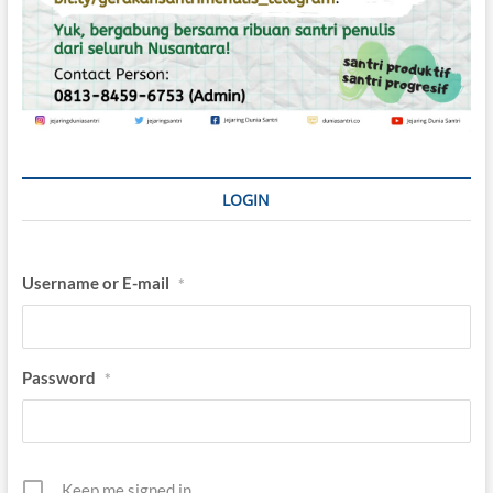
LOGIN
Username or E-mail
*
Password
*
Keep me signed in