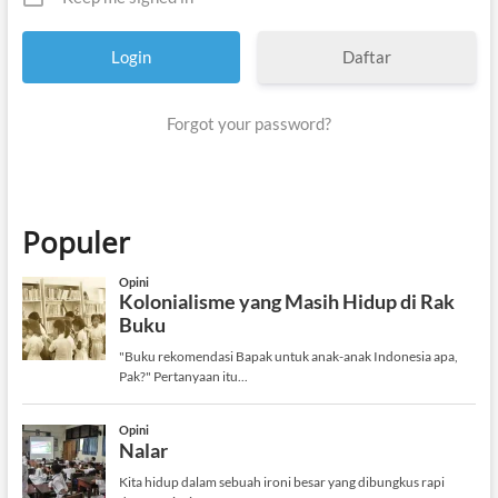
Daftar
Forgot your password?
Populer