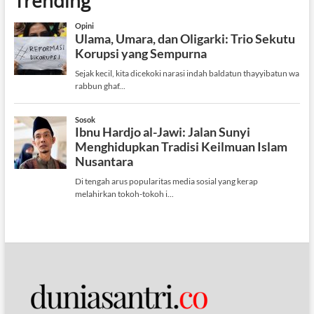
Trending