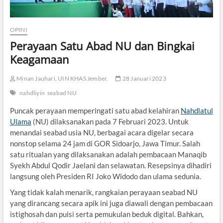
OPINI
Perayaan Satu Abad NU dan Bingkai
Keagamaan
Minan Jauhari, UIN KHAS Jember.
28 Januari 2023
nahdliyin
seabad NU
Puncak perayaan memperingati satu abad kelahiran
Nahdlatul
Ulama
(NU) dilaksanakan pada 7 Februari 2023. Untuk
menandai seabad usia NU, berbagai acara digelar secara
nonstop selama 24 jam di GOR Sidoarjo, Jawa Timur. Salah
satu ritualan yang dilaksanakan adalah pembacaan Manaqib
Syekh Abdul Qodir Jaelani dan selawatan. Resepsinya dihadiri
langsung oleh Presiden RI Joko Widodo dan ulama sedunia.
Yang tidak kalah menarik, rangkaian perayaan seabad NU
yang dirancang secara apik ini juga diawali dengan pembacaan
istighosah dan puisi serta pemukulan beduk digital. Bahkan,