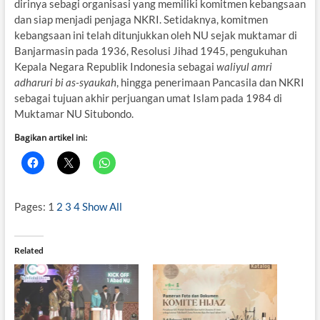
dirinya sebagi organisasi yang memiliki komitmen kebangsaan
dan siap menjadi penjaga NKRI. Setidaknya, komitmen
kebangsaan ini telah ditunjukkan oleh NU sejak muktamar di
Banjarmasin pada 1936, Resolusi Jihad 1945, pengukuhan
Kepala Negara Republik Indonesia sebagai
waliyul amri
adharuri bi as-syaukah
, hingga penerimaan Pancasila dan NKRI
sebagai tujuan akhir perjuangan umat Islam pada 1984 di
Muktamar NU Situbondo.
Bagikan artikel ini:
Pages:
1
2
3
4
Show All
Related