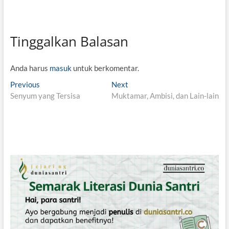
Tinggalkan Balasan
Anda harus
masuk
untuk berkomentar.
N
Previous
P
Next
N
Senyum yang Tersisa
r
Muktamar, Ambisi, dan Lain-lain
e
a
e
x
v
v
t
i
p
i
o
o
g
u
s
s
t
a
p
:
s
o
i
s
t
p
: