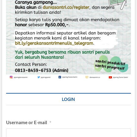
o
s
LOGIN
Username or E-mail
*