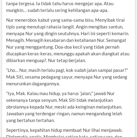
tanpa tergesa. Ia tidak tahu harus mengejar apa. Atau
mungkin… sudah terlalu sering kehilangan apa-apa.
Nur menerobos kabut yang sama-sama bisu. Menyibak tirai
tipis yang menutupi rahasia langit. Angin mengibas santun,
menyapa Nur yang dingin seutuhnya. Hari ini seperti kemarin.
Menagih. Menagih kesabaran dan ketahanan Nur. Semangat
Nur yang menggantung. Doa-doa kecil yang tidak pernah
diucapkan keras-keras, menunggu apakah akan diangkat atau
dibiarkan menguap?. Nur tetap berjalan.
“Lho… Nur, masih terlalu pagi, kok sudah jalan sampai pasar?”
Mak Siti, sesama pedagang sayur, menyapa Nur yang sedang
menurunkan dagangannya.
“Iya, Mak. Kalau mau hidup, ya harus ‘jalan,’” jawab Nur
sekenanya tanpa senyum. Mak Siti tidak melanjutkan
obrolannya kepada Nur, meski ada keinginan melanjutkan.
Jawaban yang terdengar ringan, namun mengandung lelah
yang bertahun tertahan.
Sepertinya, kepahitan hidup membuat Nur lihai menjawab.
Diplomatis apatis. Membalas setiap kata, setiap sapa, dan