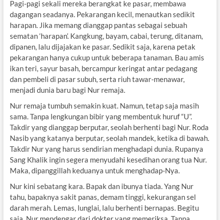
Pagi-pagi sekali mereka berangkat ke pasar, membawa
dagangan seadanya. Pekarangan kecil, menautkan sedikit
harapan. Jika memang dianggap pantas sebagai sebuah
sematan ‘harapan’. Kangkung, bayam, cabai, terung, ditanam,
dipanen, lalu dijajakan ke pasar. Sedikit saja, karena petak
pekarangan hanya cukup untuk beberapa tanaman. Bau amis
ikan teri, sayur basah, bercampur keringat antar pedagang
dan pembeli di pasar subuh, serta riuh tawar-menawar,
menjadi dunia baru bagi Nur remaja.
Nur remaja tumbuh semakin kuat. Namun, tetap saja masih
sama. Tanpa lengkungan bibir yang membentuk huruf “U”.
Takdir yang dianggap berputar, seolah berhenti bagi Nur. Roda
Nasib yang katanya berputar, seolah mandek, ketika di bawah.
Takdir Nur yang harus sendirian menghadapi dunia. Rupanya
Sang Khalik ingin segera menyudahi kesedihan orang tua Nur.
Maka, dipanggillah keduanya untuk menghadap-Nya.
Nur kini sebatang kara. Bapak dan ibunya tiada. Yang Nur
tahu, bapaknya sakit panas, demam tinggi, kekurangan sel
darah merah. Lemas, lunglai, lalu berhenti bernapas. Begitu
saja. Nur mendengar dari dokter yang memeriksa. Tanpa