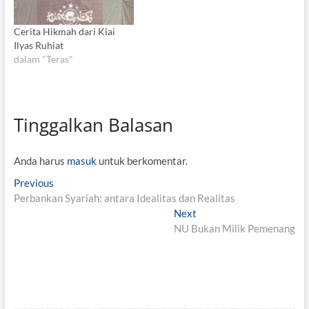
Cerita Hikmah dari Kiai
Ilyas Ruhiat
dalam "Teras"
Tinggalkan Balasan
Anda harus
masuk
untuk berkomentar.
N
Previous
P
Perbankan Syariah: antara Idealitas dan Realitas
r
a
e
Next
N
v
v
NU Bukan Milik Pemenang
e
i
x
i
o
t
g
u
p
s
o
a
p
s