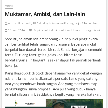
OPINI
Muktamar, Ambisi, dan Lain-lain
Ahmad Ilham Adli, PP Al-Hidayah Al-Imami Karangharjo, Silo, Jember.
26 Juni 2026
#opinisantri
duniasantri
muktamar
nu
organisasi
Sore itu, halaman ndalem seorang kiai sepuh di pinggir kota
Jember terlihat lebih ramai dari biasanya. Beberapa mobil
berpelat luar daerah terparkir rapi. Sandal berjajar memenuhi
teras. Di ruang tamu gelas-gelas kopi hitam terus
berdatangan silih berganti, seakan dapur tak pernah berhenti
bekerja.
Kang Ibnu duduk di pojok depan kamarnya yang dekat dengan
ndalem. Ia memperhatikan satu per satu tamu yang datang.
Ada yang membawa buah tangan. Ada yang membawa map
yang mungkin isinya proposal. Ada pula yang duduk hanya
berniat silaturahmi. Setidaknya begitu yang mereka katakan.