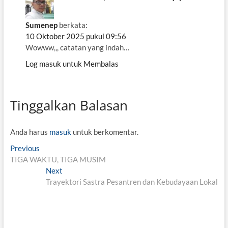
Sumenep
berkata:
10 Oktober 2025 pukul 09:56
Wowww,,, catatan yang indah…
Log masuk untuk Membalas
Tinggalkan Balasan
Anda harus
masuk
untuk berkomentar.
N
Previous
P
TIGA WAKTU, TIGA MUSIM
r
a
e
Next
N
v
v
Trayektori Sastra Pesantren dan Kebudayaan Lokal
e
i
x
i
o
t
g
u
p
s
o