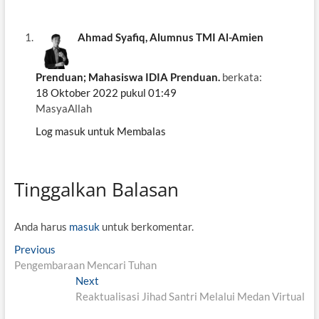
Ahmad Syafiq, Alumnus TMI Al-Amien
Prenduan; Mahasiswa IDIA Prenduan.
berkata:
18 Oktober 2022 pukul 01:49
MasyaAllah
Log masuk untuk Membalas
Tinggalkan Balasan
Anda harus
masuk
untuk berkomentar.
N
Previous
P
Pengembaraan Mencari Tuhan
r
a
e
Next
N
v
v
Reaktualisasi Jihad Santri Melalui Medan Virtual
e
i
x