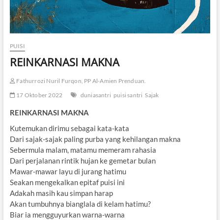
PUISI
REINKARNASI MAKNA
Fathurrozi Nuril Furqon, PP Al-Amien Prenduan.
17 Oktober 2022
duniasantri
puisi santri
Sajak
REINKARNASI MAKNA
Kutemukan dirimu sebagai kata-kata
Dari sajak-sajak paling purba yang kehilangan makna
Sebermula malam, matamu memeram rahasia
Dari perjalanan rintik hujan ke gemetar bulan
Mawar-mawar layu di jurang hatimu
Seakan mengekalkan epitaf puisi ini
Adakah masih kau simpan harap
Akan tumbuhnya bianglala di kelam hatimu?
Biar ia mengguyurkan warna-warna