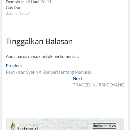
Demokrasi di Haul Ke-14
Gus Dur
dalam "Teras"
Tinggalkan Balasan
Anda harus
masuk
untuk berkomentar.
N
Previous
P
Pemikiran Syekh Al-Banjari tentang Manusia
r
a
e
Next
N
v
v
TRAGEDI KURSI GOYANG
e
i
x
i
o
t
g
u
p
s
o
a
p
s
s
o
t
s
: