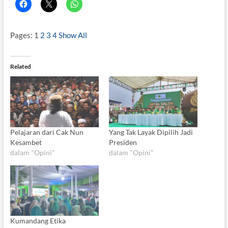
Pages:
1
2
3
4
Show All
Related
Pelajaran dari Cak Nun
Yang Tak Layak Dipilih Jadi
Kesambet
Presiden
dalam "Opini"
dalam "Opini"
Kumandang Etika