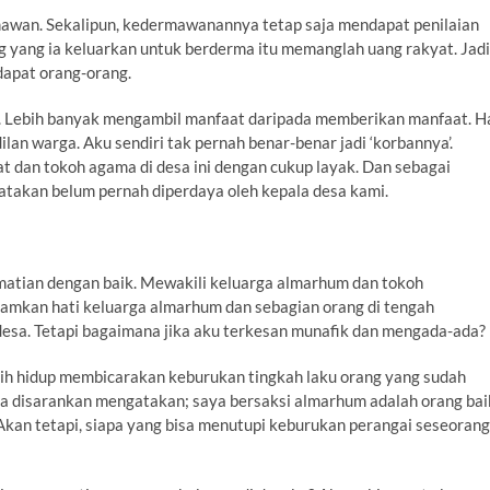
mawan. Sekalipun, kedermawanannya tetap saja mendapat penilaian
ng yang ia keluarkan untuk berderma itu memanglah uang rakyat. Jadi
apat orang-orang.
 Lebih banyak mengambil manfaat daripada memberikan manfaat. H
an warga. Aku sendiri tak pernah benar-benar jadi ‘korbannya’.
 dan tokoh agama di desa ini dengan cukup layak. Dan sebagai
katakan belum pernah diperdaya oleh kepala desa kami.
tian dengan baik. Mewakili keluarga almarhum dan tokoh
amkan hati keluarga almarhum dan sebagian orang di tengah
esa. Tetapi bagaimana jika aku terkesan munafik dan mengada-ada?
asih hidup membicarakan keburukan tingkah laku orang yang sudah
ta disarankan mengatakan; saya bersaksi almarhum adalah orang bai
Akan tetapi, siapa yang bisa menutupi keburukan perangai seseorang