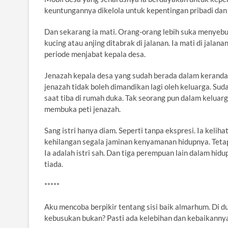
keuntungannya dikelola untuk kepentingan pribadi da
Dan sekarang ia mati. Orang-orang lebih suka menyebut
kucing atau anjing ditabrak di jalanan. Ia mati di jal
periode menjabat kepala desa.
Jenazah kepala desa yang sudah berada dalam keranda 
jenazah tidak boleh dimandikan lagi oleh keluarga. Sud
saat tiba di rumah duka. Tak seorang pun dalam kelua
membuka peti jenazah.
Sang istri hanya diam. Seperti tanpa ekspresi. Ia kelih
kehilangan segala jaminan kenyamanan hidupnya. Tetapi 
Ia adalah istri sah. Dan tiga perempuan lain dalam hi
tiada.
*****
Aku mencoba berpikir tentang sisi baik almarhum. Di du
kebusukan bukan? Pasti ada kelebihan dan kebaikanny