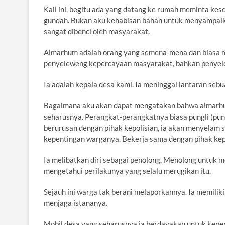
Kali ini, begitu ada yang datang ke rumah meminta k
gundah. Bukan aku kehabisan bahan untuk menyampaik
sangat dibenci oleh masyarakat.
Almarhum adalah orang yang semena-mena dan biasa m
penyeleweng kepercayaan masyarakat, bahkan penyel
Ia adalah kepala desa kami. Ia meninggal lantaran seb
Bagaimana aku akan dapat mengatakan bahwa almarhum 
seharusnya. Perangkat-perangkatnya biasa pungli (pung
berurusan dengan pihak kepolisian, ia akan menyelam 
kepentingan warganya. Bekerja sama dengan pihak kepo
Ia melibatkan diri sebagai penolong. Menolong untuk 
mengetahui perilakunya yang selalu merugikan itu.
Sejauh ini warga tak berani melaporkannya. Ia memili
menjaga istananya.
Mobil desa yang seharusnya ia berdayakan untuk kepe