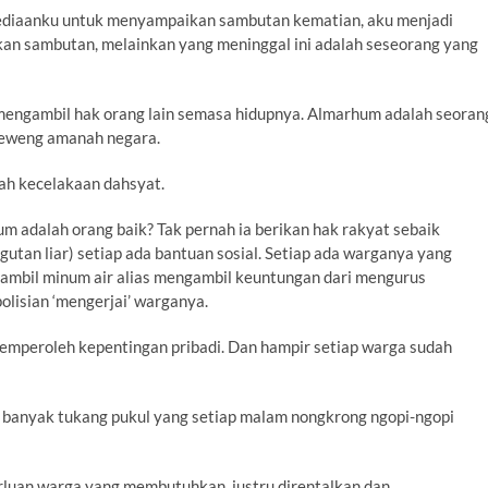
esediaanku untuk menyampaikan sambutan kematian, aku menjadi
an sambutan, melainkan yang meninggal ini adalah seseorang yang
engambil hak orang lain semasa hidupnya. Almarhum adalah seoran
eweng amanah negara.
uah kecelakaan dahsyat.
adalah orang baik? Tak pernah ia berikan hak rakyat sebaik
utan liar) setiap ada bantuan sosial. Setiap ada warganya yang
sambil minum air alias mengambil keuntungan dari mengurus
lisian ‘mengerjai’ warganya.
memperoleh kepentingan pribadi. Dan hampir setiap warga sudah
ki banyak tukang pukul yang setiap malam nongkrong ngopi-ngopi
rluan warga yang membutuhkan, justru direntalkan dan