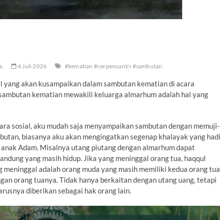
a.
4 Juli 2026
#kematian #cerpensantri #sambutan
-hal yang akan kusampaikan dalam sambutan kematian di acara
sambutan kematian mewakili keluarga almarhum adalah hal yang
ecara sosial, aku mudah saja menyampaikan sambutan dengan memuji-
mbutan, biasanya aku akan mengingatkan segenap khalayak yang had
k anak Adam. Misalnya utang piutang dengan almarhum dapat
kandung yang masih hidup. Jika yang meninggal orang tua, haqqul
ng meninggal adalah orang muda yang masih memiliki kedua orang tua
gan orang tuanya. Tidak hanya berkaitan dengan utang uang, tetapi
harusnya diberikan sebagai hak orang lain.