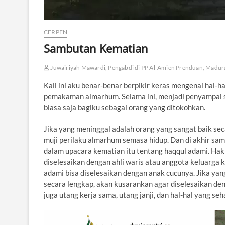
CERPEN
Sambutan Kematian
Juwairiyah Mawardi, Pengabdi di PP Al-Amien Prenduan, Madur
Kali ini aku benar-benar berpikir keras mengenai hal
pemakaman almarhum. Selama ini, menjadi penyampai 
biasa saja bagiku sebagai orang yang ditokohkan.
Jika yang meninggal adalah orang yang sangat baik s
muji perilaku almarhum semasa hidup. Dan di akhir sa
dalam upacara kematian itu tentang haqqul adami. Ha
diselesaikan dengan ahli waris atau anggota keluarga 
adami bisa diselesaikan dengan anak cucunya. Jika ya
secara lengkap, akan kusarankan agar diselesaikan den
juga utang kerja sama, utang janji, dan hal-hal yang se