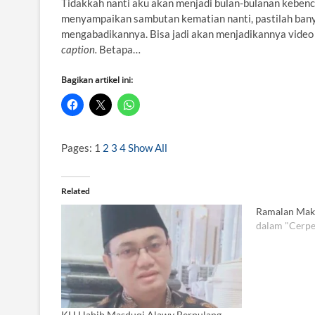
Tidakkah nanti aku akan menjadi bulan-bulanan kebenc
menyampaikan sambutan kematian nanti, pastilah ban
mengabadikannya. Bisa jadi akan menjadikannya video
caption.
Betapa…
Bagikan artikel ini:
Pages:
1
2
3
4
Show All
Related
Ramalan Mak
dalam "Cerpe
KH Habib Masduqi Alawy Berpulang