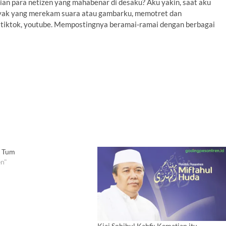
ian para netizen yang mahabenar di desaku? Aku yakin, saat aku
yak yang merekam suara atau gambarku, memotret dan
 tiktok, youtube. Mempostingnya beramai-ramai dengan berbagai
 Tum
n"
Kiai Sohibul Kahfi: Kematian itu