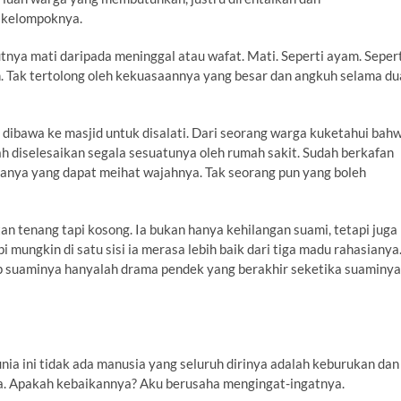
n kelompoknya.
nya mati daripada meninggal atau wafat. Mati. Seperti ayam. Seper
anan. Tak tertolong oleh kekuasaannya yang besar dan angkuh selama du
dibawa ke masjid untuk disalati. Dari seorang warga kuketahui bah
ah diselesaikan segala sesuatunya oleh rumah sakit. Sudah berkafan
rganya yang dapat meihat wajahnya. Tak seorang pun yang boleh
atan tenang tapi kosong. Ia bukan hanya kehilangan suami, tetapi juga
mungkin di satu sisi ia merasa lebih baik dari tiga madu rahasianya
dup suaminya hanyalah drama pendek yang berakhir seketika suaminya
nia ini tidak ada manusia yang seluruh dirinya adalah keburukan dan
a. Apakah kebaikannya? Aku berusaha mengingat-ingatnya.