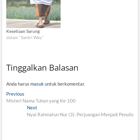
Kesetiaan Sarung
dalam "Santri Way"
Tinggalkan Balasan
Anda harus
masuk
untuk berkomentar.
N
Previous
P
Misteri Nama Tuhan yang Ke-100
r
a
e
Next
N
v
v
Nyai Rahmatun Nur (3): Perjuangan Menjadi Penulis
e
i
x
i
o
t
g
u
p