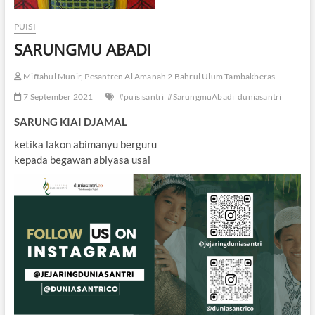
PUISI
SARUNGMU ABADI
Miftahul Munir, Pesantren Al Amanah 2 Bahrul Ulum Tambakberas.
7 September 2021
#puisisantri
#SarungmuAbadi
duniasantri
SARUNG KIAI DJAMAL
ketika lakon abimanyu berguru
kepada begawan abiyasa usai