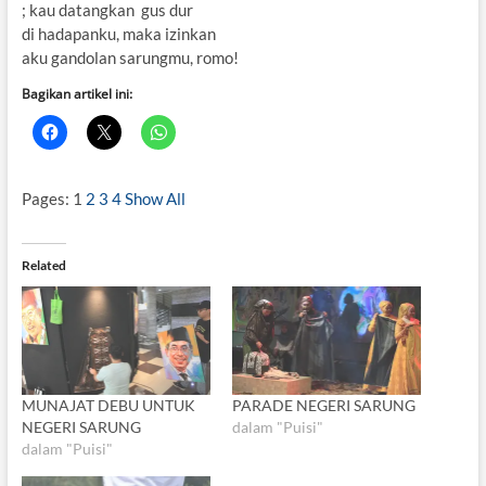
; kau datangkan gus dur
di hadapanku, maka izinkan
aku gandolan sarungmu, romo!
Bagikan artikel ini:
Pages:
1
2
3
4
Show All
Related
MUNAJAT DEBU UNTUK
PARADE NEGERI SARUNG
NEGERI SARUNG
dalam "Puisi"
dalam "Puisi"