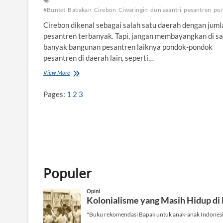
#Buntet
Babakan
Cirebon
Ciwaringin
duniasantri
pesantren
po
Cirebon dikenal sebagai salah satu daerah dengan juml
pesantren terbanyak. Tapi, jangan membayangkan di s
banyak bangunan pesantren laiknya pondok-pondok
pesantren di daerah lain, seperti…
View More
M
e
n
Pages:
1
2
3
y
u
s
u
r
i
R
u
Populer
m
a
h
-
r
u