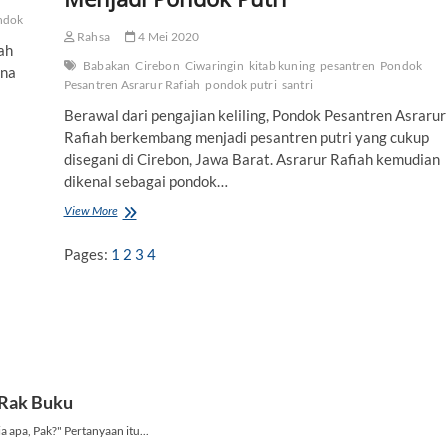
ndok
Rahsa
4 Mei 2020
ah
Babakan
Cirebon
Ciwaringin
kitab kuning
pesantren
Pondok
ana
Pesantren Asrarur Rafiah
pondok putri
santri
Berawal dari pengajian keliling, Pondok Pesantren Asrarur
Rafiah berkembang menjadi pesantren putri yang cukup
disegani di Cirebon, Jawa Barat. Asrarur Rafiah kemudian
dikenal sebagai pondok…
View More
A
s
r
Pages:
1
2
3
4
a
r
u
r
R
a
f
i
a
h
,