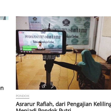
en
PONDOK
Asrarur Rafiah, dari Pengajian Kelilin
Menjadi Pondok Putri