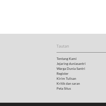
a
d
i
P
o
n
d
o
k
P
Tautan
u
t
r
Tentang Kami
i
Jejaring duniasantri
Warga Dunia Santri
Register
Kirim Tulisan
Kritik dan saran
Peta Situs