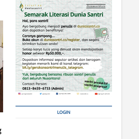
LOGIN
g
Username or E-mail
*