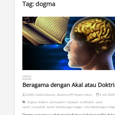
Tag:
dogma
OPINI
Beragama dengan Akal atau Doktri
Debbi Candra Dianto, Alumnus PP Muqorrobun
6 Juli 2020
dogma
doktrin
duniasantri
halaqoh
multitafsir
opini
santri
rasulullah
Santri Membangun Negeri
Visi Membangun Nege
Dogma rupanya sudah menjadi masalah tersendiri dal