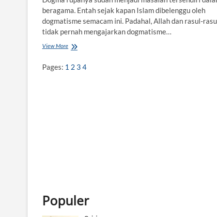
beragama. Entah sejak kapan Islam dibelenggu oleh
dogmatisme semacam ini. Padahal, Allah dan rasul-rasu
tidak pernah mengajarkan dogmatisme…
View More
B
e
r
Pages:
1
2
3
4
a
g
a
m
a
d
e
n
g
a
n
A
k
a
l
Populer
a
t