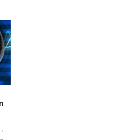
n
ri
am