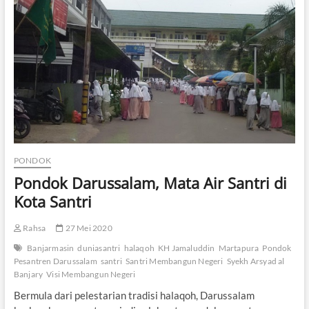
e
n
g
a
n
A
k
a
l
a
t
a
u
PONDOK
D
Pondok Darussalam, Mata Air Santri di
o
k
Kota Santri
t
r
Rahsa
27 Mei 2020
i
n
Banjarmasin
duniasantri
halaqoh
KH Jamaluddin
Martapura
Pondok
Pesantren Darussalam
santri
Santri Membangun Negeri
Syekh Arsyad al
Banjary
Visi Membangun Negeri
Bermula dari pelestarian tradisi halaqoh, Darussalam