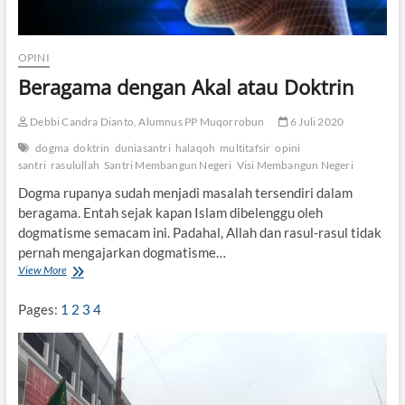
OPINI
Beragama dengan Akal atau Doktrin
Debbi Candra Dianto, Alumnus PP Muqorrobun
6 Juli 2020
dogma
doktrin
duniasantri
halaqoh
multitafsir
opini
santri
rasulullah
Santri Membangun Negeri
Visi Membangun Negeri
Dogma rupanya sudah menjadi masalah tersendiri dalam
beragama. Entah sejak kapan Islam dibelenggu oleh
dogmatisme semacam ini. Padahal, Allah dan rasul-rasul tidak
pernah mengajarkan dogmatisme…
View More
B
e
r
Pages:
1
2
3
4
a
g
a
m
a
d