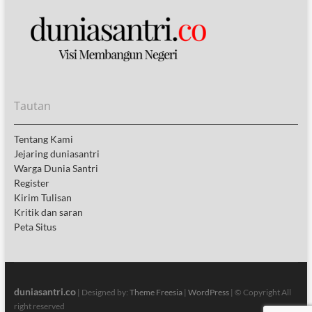
Tautan
Tentang Kami
Jejaring duniasantri
Warga Dunia Santri
Register
Kirim Tulisan
Kritik dan saran
Peta Situs
duniasantri.co
| Designed by:
Theme Freesia
|
WordPress
| © Copyright All
right reserved