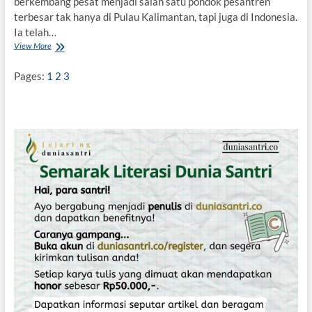
berkembang pesat menjadi salah satu pondok pesantren
terbesar tak hanya di Pulau Kalimantan, tapi juga di Indonesia.
Ia telah…
View More
P
o
n
Pages:
1
2
3
d
o
k
D
a
r
u
s
s
a
l
a
m
,
M
a
t
a
A