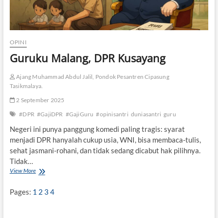
OPINI
Guruku Malang, DPR Kusayang
Ajang Muhammad Abdul Jalil, Pondok Pesantren Cipasung
Tasikmalaya.
2 September 2025
#DPR
#GajiDPR
#GajiGuru
#opinisantri
duniasantri
guru
Negeri ini punya panggung komedi paling tragis: syarat
menjadi DPR hanyalah cukup usia, WNI, bisa membaca-tulis,
sehat jasmani-rohani, dan tidak sedang dicabut hak pilihnya.
Tidak…
View More
G
u
r
Pages:
1
2
3
4
u
k
u