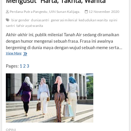
Mengusut “Harta, Takhta, Wanita”
Perdana Putra Pangestu, UIN Sunan Kalijaga.
12 November 2020
biar gender
duniasantri
generasi milenial
kedudukan wanita
opini
santri
tafsir ayat wanita
Akhir-akhir ini, publik milenial Tanah Air sedang diramaikan
dengan humor mengenai sebuah frasa. Frasa ini awalnya
bergeming di dunia maya dengan wujud sebuah meme serta…
View More
M
e
n
Pages:
1
2
3
g
u
s
u
t
“
H
a
r
t
a
,
OPINI