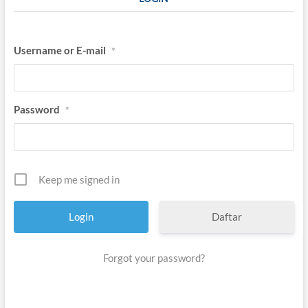
,
G
e
n
Username or E-mail
*
e
r
a
s
i
Password
*
N
K
R
I
Keep me signed in
Daftar
Forgot your password?