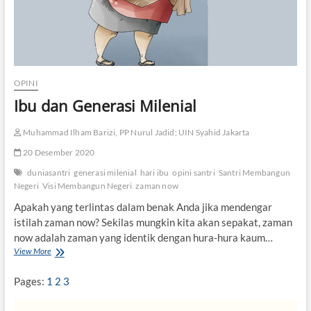
OPINI
Ibu dan Generasi Milenial
Muhammad Ilham Barizi, PP Nurul Jadid; UIN Syahid Jakarta
20 Desember 2020
duniasantri
generasi milenial
hari ibu
opini santri
Santri Membangun
Negeri
Visi Membangun Negeri
zaman now
Apakah yang terlintas dalam benak Anda jika mendengar
istilah zaman now? Sekilas mungkin kita akan sepakat, zaman
now adalah zaman yang identik dengan hura-hura kaum…
View More
I
b
u
Pages:
1
2
3
d
a