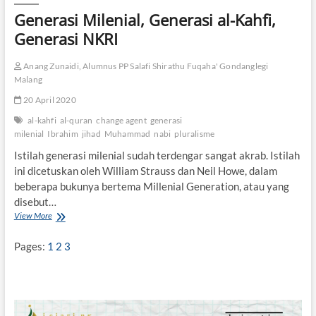
T
Generasi Milenial, Generasi al-Kahfi,
a
k
Generasi NKRI
h
t
Anang Zunaidi, Alumnus PP Salafi Shirathu Fuqaha' Gondanglegi
a
,
Malang
W
20 April 2020
a
n
al-kahfi
al-quran
change agent
generasi
i
milenial
Ibrahim
jihad
Muhammad
nabi
pluralisme
t
Istilah generasi milenial sudah terdengar sangat akrab. Istilah
a
”
ini dicetuskan oleh William Strauss dan Neil Howe, dalam
beberapa bukunya bertema Millenial Generation, atau yang
disebut…
View More
G
e
n
Pages:
1
2
3
e
r
a
s
i