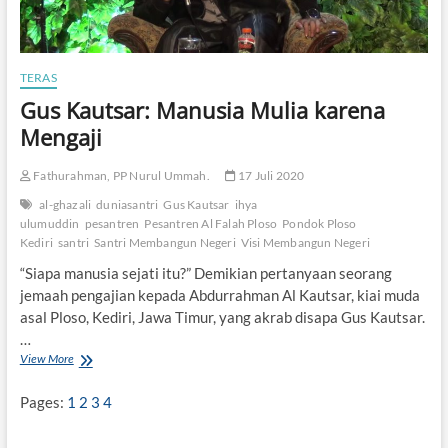
TERAS
Gus Kautsar: Manusia Mulia karena
Mengaji
Fathurahman, PP Nurul Ummah.
17 Juli 2020
al-ghazali
duniasantri
Gus Kautsar
ihya
ulumuddin
pesantren
Pesantren Al Falah Ploso
Pondok Ploso
Kediri
santri
Santri Membangun Negeri
Visi Membangun Negeri
“Siapa manusia sejati itu?” Demikian pertanyaan seorang
jemaah pengajian kepada Abdurrahman Al Kautsar, kiai muda
asal Ploso, Kediri, Jawa Timur, yang akrab disapa Gus Kautsar.
…
View More
G
u
s
Pages:
1
2
3
4
K
a