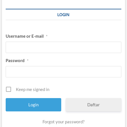
e
n
g
LOGIN
a
j
i
Username or E-mail
*
Password
*
Keep me signed in
Daftar
Forgot your password?