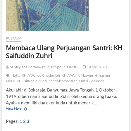
PUSTAKA
Membaca Ulang Perjuangan Santri: KH
Saifuddin Zuhri
M Meylana Hermawan, jejaring duniasantri.
10 Mei 2020
Hatta
KH A Wahab Chasbullah
KH A Wahid Hasyim
kh hasyim
asyari
KH Saifuddin Zuhri
pondok pesantren
santri
Soekarno
Aku lahir di Sokaraja, Banyumas, Jawa Tengah, 1 Oktober
1919, diberi nama Saifuddin Zuhri oleh kedua orang tuaku.
Ayahku memiliki dua ekor kuda untuk menarik…
View More
M
e
m
Pages:
1
2
3
b
a