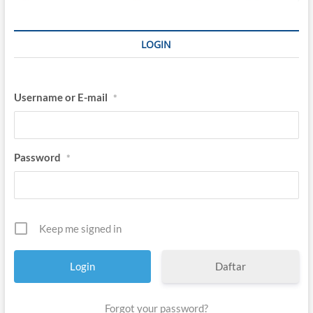
H
S
a
LOGIN
i
f
u
d
Username or E-mail
*
d
i
n
Z
u
Password
*
h
r
i
Keep me signed in
Daftar
Forgot your password?