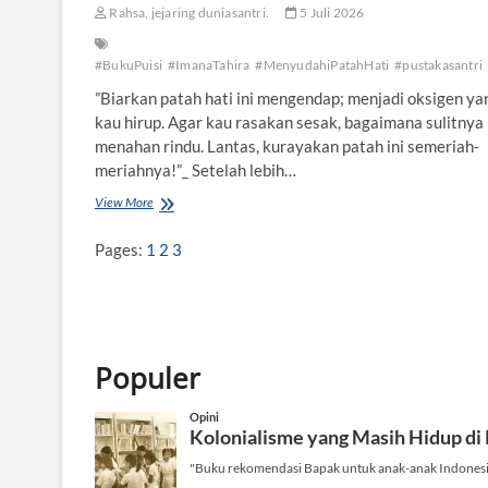
Rahsa, jejaring duniasantri.
5 Juli 2026
#BukuPuisi
#ImanaTahira
#MenyudahiPatahHati
#pustakasantri
”Biarkan patah hati ini mengendap; menjadi oksigen ya
kau hirup. Agar kau rasakan sesak, bagaimana sulitnya
menahan rindu. Lantas, kurayakan patah ini semeriah-
meriahnya!”_ Setelah lebih…
View More
Y
a
n
Pages:
1
2
3
g
M
e
r
a
y
Populer
a
k
a
n
P
a