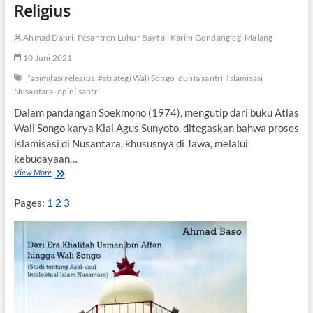
u
Religius
s
a
Ahmad Dahri, Pesantren Luhur Bayt al-Karim Gondanglegi Malang
n
t
10 Juni 2021
a
r
*asimilasi relegius
#strategi Wali Songo
dunia santri
Islamisasi
a
Nusantara
opini santri
Dalam pandangan Soekmono (1974), mengutip dari buku Atlas
Wali Songo karya Kiai Agus Sunyoto, ditegaskan bahwa proses
islamisasi di Nusantara, khususnya di Jawa, melalui
kebudayaan…
View More
P
e
s
Pages:
1
2
3
a
n
t
r
e
n
d
a
n