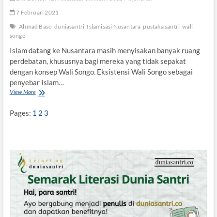
l
7 Februari 2021
i
g
Ahmad Baso
duniasantri
Islamisasi Nusantara
pustaka santri
wali
i
songo
u
Islam datang ke Nusantara masih menyisakan banyak ruang
s
perdebatan, khususnya bagi mereka yang tidak sepakat
dengan konsep Wali Songo. Eksistensi Wali Songo sebagai
penyebar Islam…
View More
M
e
m
Pages:
1
2
3
b
a
c
a
U
l
a
n
g
I
s
l