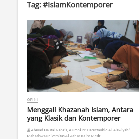
Tag:
#IslamKontemporer
OPINI
Menggali Khazanah Islam, Antara
yang Klasik dan Kontemporer
Ahmad Naufal Nabris, Alumni PP Daruttauhid Al-Alawiyah/
Mahasiswa universitas Al-Azhar Kairo Mesir