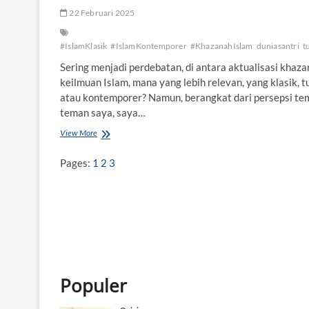
22 Februari 2025
#IslamKlasik
#IslamKontemporer
#KhazanahIslam
duniasantri
t
Sering menjadi perdebatan, di antara aktualisasi khaz
keilmuan Islam, mana yang lebih relevan, yang klasik, t
atau kontemporer? Namun, berangkat dari persepsi te
teman saya, saya…
View More
M
e
n
Pages:
1
2
3
g
g
a
l
i
K
h
a
z
Populer
a
n
a