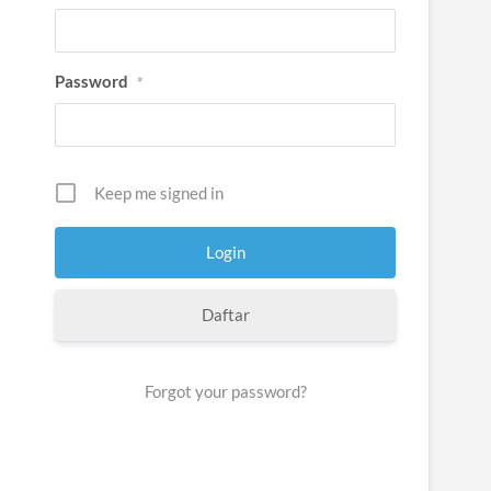
Password
*
Keep me signed in
Daftar
Forgot your password?