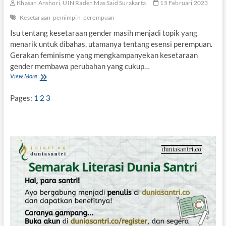
d
Khasan Anshori, UIN Raden Mas Said Surakarta
15 Februari 2023
a
Kesetaraan
pemimpin
perempuan
n
K
Isu tentang kesetaraan gender masih menjadi topik yang
e
menarik untuk dibahas, utamanya tentang esensi perempuan.
a
Gerakan feminisme yang mengkampanyekan kesetaraan
d
i
gender membawa perubahan yang cukup…
l
View More
K
a
r
n
i
Pages:
1
2
3
t
i
k
M
u
h
a
m
m
a
d
a
l
-