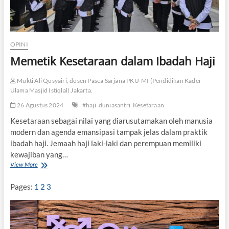
OPINI
Memetik Kesetaraan dalam Ibadah Haji
Mukti Ali Qusyairi, dosen Pasca Sarjana PKU-MI (Pendidikan Kader
Ulama Masjid Istiqlal) Jakarta.
26 Agustus 2024
#haji
duniasantri
Kesetaraan
Kesetaraan sebagai nilai yang diarusutamakan oleh manusia
modern dan agenda emansipasi tampak jelas dalam praktik
ibadah haji. Jemaah haji laki-laki dan perempuan memiliki
kewajiban yang…
View More
M
e
m
Pages:
1
2
3
e
t
i
k
K