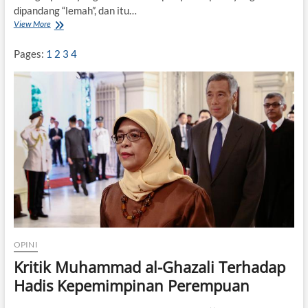
dіpandang “lemah”, dan itu…
View More
G
e
n
Pages:
1
2
3
4
d
e
r
i
t
u
S
o
a
l
K
e
s
e
t
OPINI
a
r
Kritik Muhammad al-Ghazali Terhadap
a
Hadis Kepemimpinan Perempuan
a
n