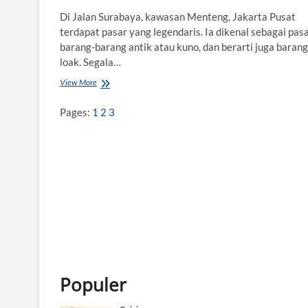
Di Jalan Surabaya, kawasan Menteng, Jakarta Pusat
terdapat pasar yang legendaris. Ia dikenal sebagai pas
barang-barang antik atau kuno, dan berarti juga barang
loak. Segala…
View More
K
i
a
Pages:
1
2
3
i
H
a
s
y
i
m
d
a
n
L
a
m
Populer
p
u
K