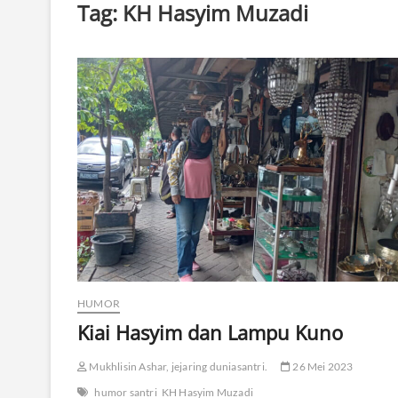
Tag:
KH Hasyim Muzadi
HUMOR
Kiai Hasyim dan Lampu Kuno
Mukhlisin Ashar, jejaring duniasantri.
26 Mei 2023
humor santri
KH Hasyim Muzadi