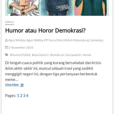
OPINI
Humor atau Horor Demokrasi?
Agus Widiey Agus Widiey, PP Nurul Muchlishin Pakondang, Sumenep.
2 November 2025
#HumorPolitik
#opinisantri
demokrasi
duniasantri
meme
Di tengah cuaca politik yang kurang bersahabat dan krisis
iklim akhir-akhir ini, muncul sebuah ironi yang sedikit
menggigit negeri ini, dengan tiga pertanyaan berbentuk
meme…
View More
H
u
m
Pages:
1
2
3
4
o
r
a
t