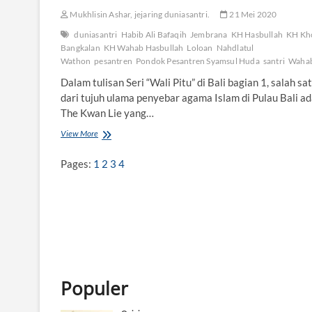
Mukhlisin Ashar, jejaring duniasantri.
21 Mei 2020
duniasantri
Habib Ali Bafaqih
Jembrana
KH Hasbullah
KH Kho
Bangkalan
KH Wahab Hasbullah
Loloan
Nahdlatul
Wathon
pesantren
Pondok Pesantren Syamsul Huda
santri
Waha
Dalam tulisan Seri “Wali Pitu” di Bali bagian 1, salah sa
dari tujuh ulama penyebar agama Islam di Pulau Bali a
The Kwan Lie yang…
View More
S
e
r
Pages:
1
2
3
4
i
“
W
a
l
i
P
i
t
Populer
u
”
d