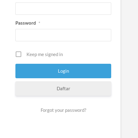
Password
*
Keep me signed in
Daftar
Forgot your password?