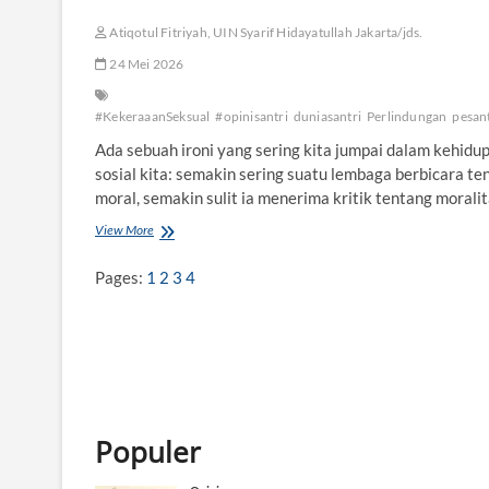
Atiqotul Fitriyah, UIN Syarif Hidayatullah Jakarta/jds.
24 Mei 2026
#KekeraaanSeksual
#opinisantri
duniasantri
Perlindungan
pesan
Ada sebuah ironi yang sering kita jumpai dalam kehidu
sosial kita: semakin sering suatu lembaga berbicara te
moral, semakin sulit ia menerima kritik tentang morali
View More
S
a
a
Pages:
1
2
3
4
t
n
y
a
P
e
s
a
Populer
n
t
r