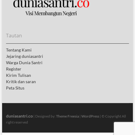
Tautan
Tentang Kami
Jejaring duniasantri
Warga Dunia Santri
Register
Kirim Tulisan
Kritik dan saran
Peta Situs
duniasantri.co
| Designed by:
Theme Freesia
|
WordPress
| © Copyright All
right reserved