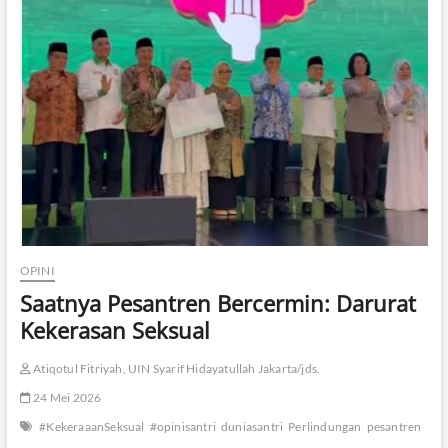
OPINI
Saatnya Pesantren Bercermin: Darurat
Kekerasan Seksual
Atiqotul Fitriyah, UIN Syarif Hidayatullah Jakarta/jds.
24 Mei 2026
#KekeraaanSeksual
#opinisantri
duniasantri
Perlindungan
pesantren