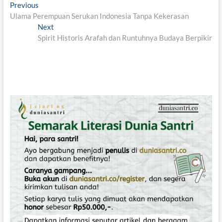
N
Previous
P
Ulama Perempuan Serukan Indonesia Tanpa Kekerasan
r
a
Next
e
N
v
Spirit Historis Arafah dan Runtuhnya Budaya Berpikir
v
e
i
x
i
o
t
g
u
p
s
o
a
p
s
s
o
t
i
s
:
t
p
:
o
s