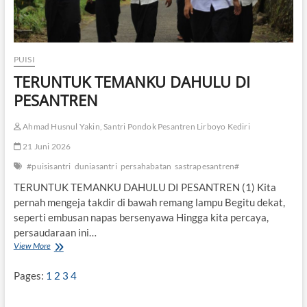
PUISI
TERUNTUK TEMANKU DAHULU DI
PESANTREN
Ahmad Husnul Yakin, Santri Pondok Pesantren Lirboyo Kediri
21 Juni 2026
#puisisantri
duniasantri
persahabatan
sastrapesantren#
TERUNTUK TEMANKU DAHULU DI PESANTREN (1) Kita
pernah mengeja takdir di bawah remang lampu Begitu dekat,
seperti embusan napas bersenyawa Hingga kita percaya,
persaudaraan ini…
View More
T
E
R
Pages:
1
2
3
4
U
N