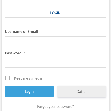
E
N
LOGIN
Username or E-mail
*
Password
*
Keep me signed in
Daftar
Forgot your password?