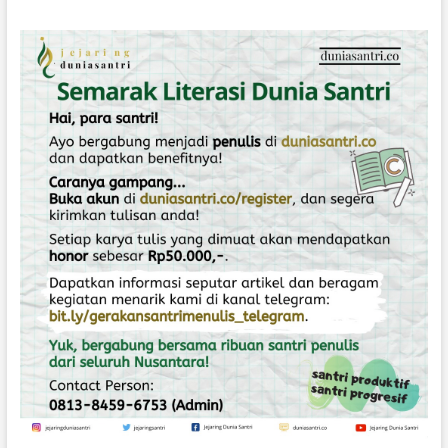
T
U
K
T
E
M
A
N
K
U
D
A
H
U
L
U
D
I
P
E
S
A
N
T
R