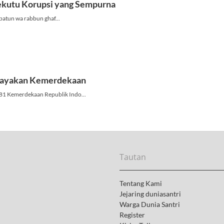
l
Tautan
Tentang Kami
Jejaring duniasantri
Warga Dunia Santri
Register