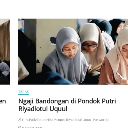
TERAS
en
Ngaji Bandongan di Pondok Putri
Riyadlotul Uquul
Nifa Fadzilatun Nisa Ponpes Riyadlotul Uquul Purworejo
9 Maret 2026