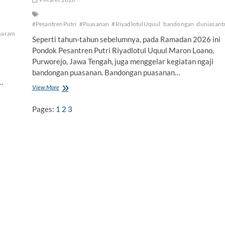
#PesantrenPutri
#Puasanan
#RiyadlotulUquul
bandongan
duniasantr
haram
UII
Seperti tahun-tahun sebelumnya, pada Ramadan 2026 ini
Pondok Pesantren Putri Riyadlotul Uquul Maron Loano,
Purworejo, Jawa Tengah, juga menggelar kegiatan ngaji
bandongan puasanan. Bandongan puasanan…
…
View More
N
g
a
Pages:
1
2
3
j
i
B
a
n
d
o
n
g
a
n
d
i