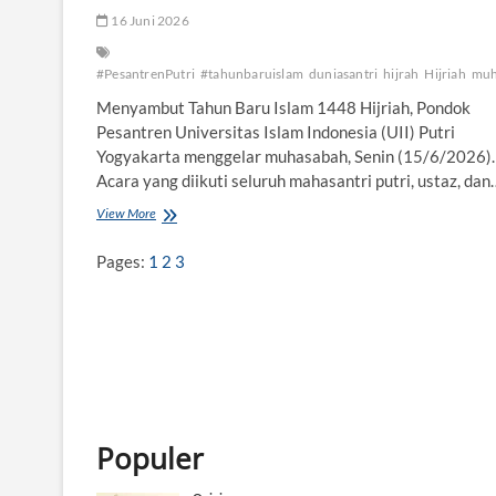
16 Juni 2026
#PesantrenPutri
#tahunbaruislam
duniasantri
hijrah
Hijriah
mu
Menyambut Tahun Baru Islam 1448 Hijriah, Pondok
Pesantren Universitas Islam Indonesia (UII) Putri
Yogyakarta menggelar muhasabah, Senin (15/6/2026).
Acara yang diikuti seluruh mahasantri putri, ustaz, dan
View More
S
a
m
Pages:
1
2
3
b
u
t
T
a
h
u
n
B
Populer
a
r
u