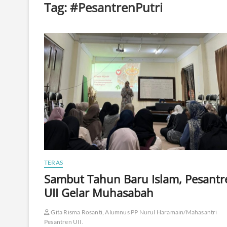
Tag:
#PesantrenPutri
TERAS
Sambut Tahun Baru Islam, Pesantr
UII Gelar Muhasabah
Gita Risma Rosanti, Alumnus PP Nurul Haramain/Mahasantri
Pesantren UII.