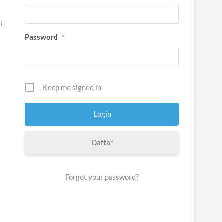
i
Password
*
Keep me signed in
Daftar
Forgot your password?